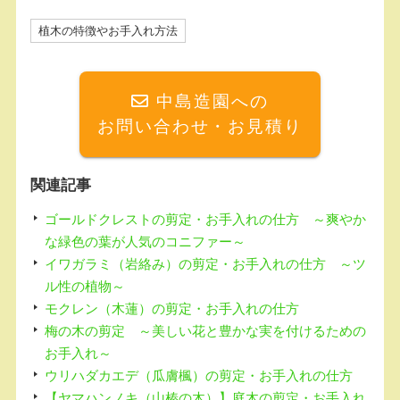
a
at
c
e
植木の特徴やお手入れ方法
e
n
b
a
中島造園への
o
お問い合わせ・お見積り
o
k
関連記事
ゴールドクレストの剪定・お手入れの仕方 ～爽やか
な緑色の葉が人気のコニファー～
イワガラミ（岩絡み）の剪定・お手入れの仕方 ～ツ
ル性の植物～
モクレン（木蓮）の剪定・お手入れの仕方
梅の木の剪定 ～美しい花と豊かな実を付けるための
お手入れ～
ウリハダカエデ（瓜膚楓）の剪定・お手入れの仕方
【ヤマハンノキ（山榛の木）】庭木の剪定・お手入れ