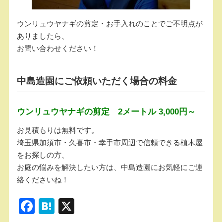
ウンリュウヤナギの剪定・お手入れのことでご不明点が
ありましたら、
お問い合わせください！
中島造園にご依頼いただく場合の料金
ウンリュウヤナギの剪定 2メートル 3,000円～
お見積もりは無料です。
埼玉県加須市・久喜市・幸手市周辺で信頼できる植木屋
をお探しの方、
お庭の悩みを解決したい方は、中島造園にお気軽にご連
絡くださいね！
F
H
X