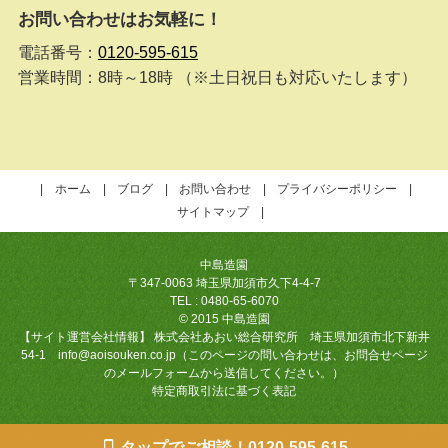
お問い合わせはお気軽に！
電話番号：
0120-595-615
営業時間：8時～18時 （※土日祝日も対応いたします）
ホーム
ブログ
お問い合わせ
プライバシーポリシー
サイトマップ
中島造園
〒347-0063 埼玉県加須市久下4-4-7
TEL : 0480-65-6070
© 2015 中島造園
【サイト運営会社情報】 株式会社あおい総合研究所 埼玉県加須市北下新井
54-1 info@aoisouken.co.jp（このページの問い合わせは、お問合せページ
のメールフォームから送信してください。）
特定商取引法に基づく表記
タップでご相談！0120-595-615