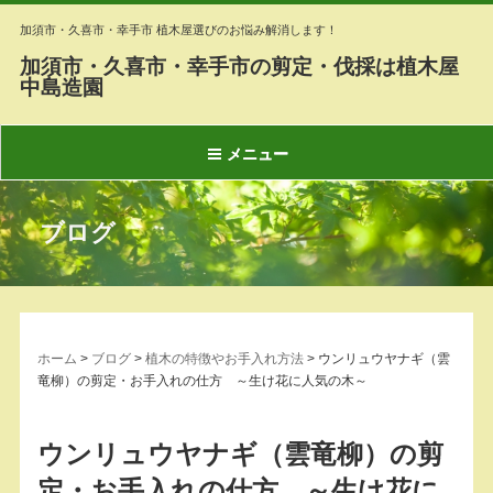
加須市・久喜市・幸手市 植木屋選びのお悩み解消します！
加須市・久喜市・幸手市の剪定・伐採は植木屋
中島造園
メニュー
ブログ
ホーム
>
ブログ
>
植木の特徴やお手入れ方法
>
ウンリュウヤナギ（雲
竜柳）の剪定・お手入れの仕方 ～生け花に人気の木～
ウンリュウヤナギ（雲竜柳）の剪
定・お手入れの仕方 ～生け花に