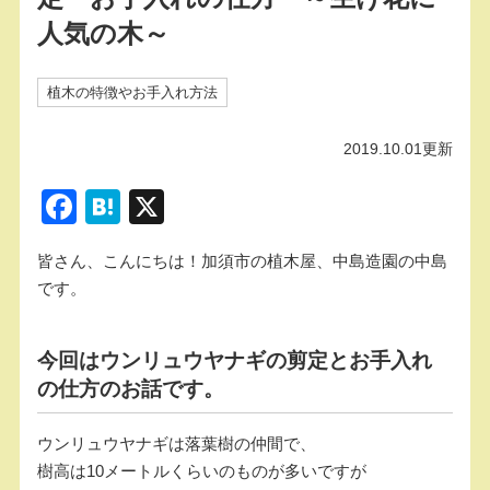
人気の木～
植木の特徴やお手入れ方法
2019.10.01更新
F
H
X
a
at
皆さん、こんにちは！加須市の植木屋、中島造園の中島
c
e
です。
e
n
b
a
今回はウンリュウヤナギの剪定とお手入れ
o
の仕方のお話です。
o
k
ウンリュウヤナギは落葉樹の仲間で、
樹高は10メートルくらいのものが多いですが