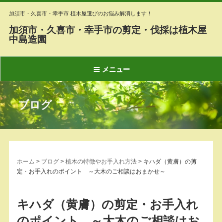
加須市・久喜市・幸手市 植木屋選びのお悩み解消します！
加須市・久喜市・幸手市の剪定・伐採は植木屋
中島造園
メニュー
ブログ
ホーム
>
ブログ
>
植木の特徴やお手入れ方法
>
キハダ（黄膚）の剪
定・お手入れのポイント ～大木のご相談はおまかせ～
キハダ（黄膚）の剪定・お手入れ
のポイント ～大木のご相談はお