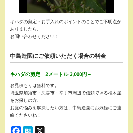
キハダの剪定・お手入れのポイントのことでご不明点が
ありましたら、
お問い合わせください！
中島造園にご依頼いただく場合の料金
キハダの剪定 2メートル 3,000円～
お見積もりは無料です。
埼玉県加須市・久喜市・幸手市周辺で信頼できる植木屋
をお探しの方、
お庭の悩みを解決したい方は、中島造園にお気軽にご連
絡くださいね！
F
H
X