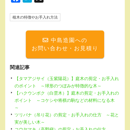
a
at
c
e
植木の特徴やお手入れ方法
e
n
b
a
中島造園への
o
お問い合わせ・お見積り
o
k
関連記事
【タマアジサイ（玉紫陽花）】庭木の剪定・お手入れ
のポイント ～球形のつぼみが特徴的な木～
【ハクウンボク（白雲木）】庭木の剪定・お手入れの
ポイント ～コケシや将棋の駒などの材料になる木
～
ツリバナ（吊り花）の剪定・お手入れの仕方 ～花と
実が美しい木～
コウヤマキ（高野槇）の剪定・お手入れの仕方