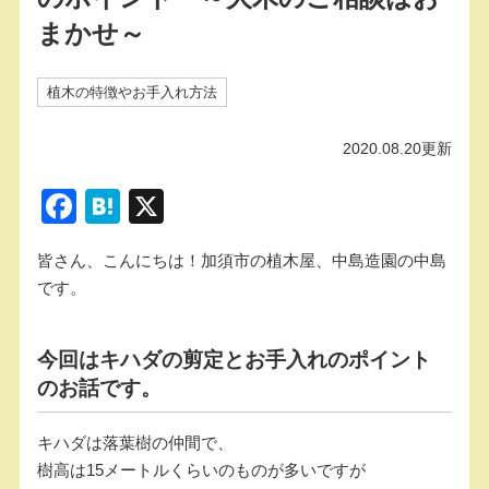
まかせ～
植木の特徴やお手入れ方法
2020.08.20更新
F
H
X
a
at
皆さん、こんにちは！加須市の植木屋、中島造園の中島
c
e
です。
e
n
b
a
今回はキハダの剪定とお手入れのポイント
o
のお話です。
o
k
キハダは落葉樹の仲間で、
樹高は15メートルくらいのものが多いですが