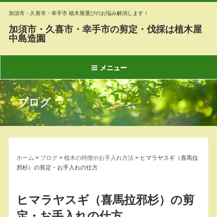
加須市・久喜市・幸手市 植木屋選びのお悩み解消します！
加須市・久喜市・幸手市の剪定・伐採は植木屋
中島造園
メニュー
ブログ
ホーム
>
ブログ
>
植木の特徴やお手入れ方法
>
ヒマラヤスギ（喜馬拉
邪杉）の剪定・お手入れの仕方
ヒマラヤスギ（喜馬拉邪杉）の剪
定・お手入れの仕方