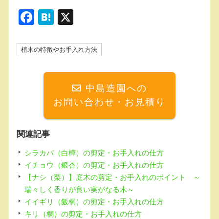
F
H
X
a
at
c
e
植木の特徴やお手入れ方法
e
n
b
a
中島造園への
o
お問い合わせ・お見積り
o
k
関連記事
シラカバ（白樺）の剪定・お手入れの仕方
イチョウ（銀杏）の剪定・お手入れの仕方
【ナシ（梨）】庭木の剪定・お手入れのポイント ～
瑞々しく香りが良い実がなる木～
イイギリ（飯桐）の剪定・お手入れの仕方
キリ（桐）の剪定・お手入れの仕方