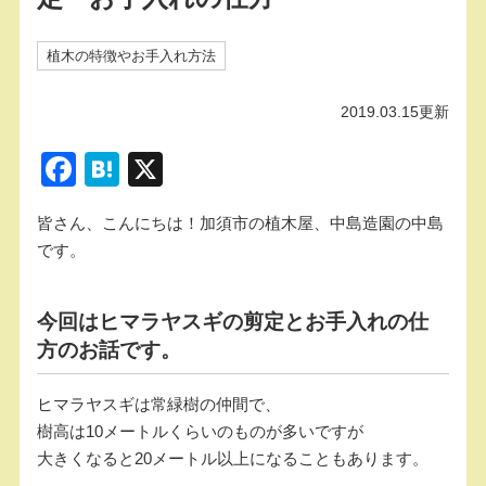
植木の特徴やお手入れ方法
2019.03.15更新
F
H
X
a
at
皆さん、こんにちは！加須市の植木屋、中島造園の中島
c
e
です。
e
n
b
a
今回はヒマラヤスギの剪定とお手入れの仕
o
方のお話です。
o
k
ヒマラヤスギは常緑樹の仲間で、
樹高は10メートルくらいのものが多いですが
大きくなると20メートル以上になることもあります。