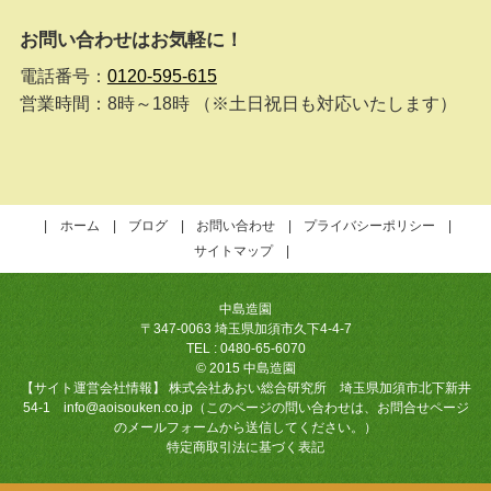
お問い合わせはお気軽に！
電話番号：
0120-595-615
営業時間：8時～18時 （※土日祝日も対応いたします）
ホーム
ブログ
お問い合わせ
プライバシーポリシー
サイトマップ
中島造園
〒347-0063 埼玉県加須市久下4-4-7
TEL : 0480-65-6070
© 2015 中島造園
【サイト運営会社情報】 株式会社あおい総合研究所 埼玉県加須市北下新井
54-1 info@aoisouken.co.jp（このページの問い合わせは、お問合せページ
のメールフォームから送信してください。）
特定商取引法に基づく表記