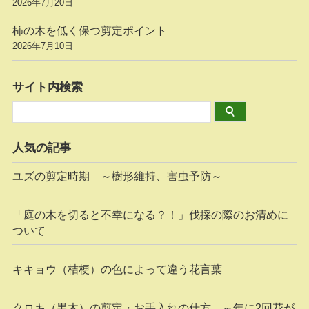
2026年7月20日
柿の木を低く保つ剪定ポイント
2026年7月10日
サイト内検索
人気の記事
ユズの剪定時期 ～樹形維持、害虫予防～
「庭の木を切ると不幸になる？！」伐採の際のお清めに
ついて
キキョウ（桔梗）の色によって違う花言葉
クロキ（黒木）の剪定・お手入れの仕方 ～年に2回花が