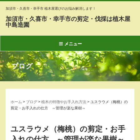
加須市・久喜市・幸手市 植木屋選びのお悩み解消します！
加須市・久喜市・幸手市の剪定・伐採は植木屋
中島造園
メニュー
ブログ
ホーム
>
ブログ
>
植木の特徴やお手入れ方法
>
ユスラウメ（梅桃）の
剪定・お手入れの仕方 ～管理が楽な果樹～
ユスラウメ（梅桃）の剪定・お手
入れの仕方 ～管理が楽な果樹～