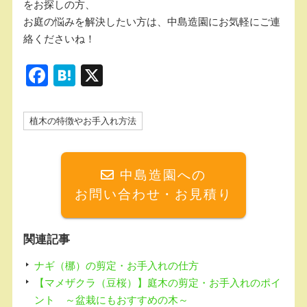
をお探しの方、
お庭の悩みを解決したい方は、中島造園にお気軽にご連
絡くださいね！
F
H
X
a
at
c
e
植木の特徴やお手入れ方法
e
n
b
a
中島造園への
o
お問い合わせ・お見積り
o
k
関連記事
ナギ（梛）の剪定・お手入れの仕方
【マメザクラ（豆桜）】庭木の剪定・お手入れのポイ
ント ～盆栽にもおすすめの木～