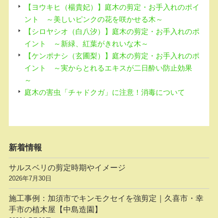
【ヨウキヒ（楊貴妃）】庭木の剪定・お手入れのポイ
ント ～美しいピンクの花を咲かせる木～
【シロヤシオ（白八汐）】庭木の剪定・お手入れのポ
イント ～新緑、紅葉がきれいな木～
【ケンポナシ（玄圃梨）】庭木の剪定・お手入れのポ
イント ～実からとれるエキスが二日酔い防止効果
～
庭木の害虫「チャドクガ」に注意！消毒について
新着情報
サルスベリの剪定時期やイメージ
2026年7月30日
施工事例：加須市でキンモクセイを強剪定｜久喜市・幸
手市の植木屋【中島造園】