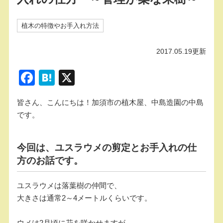
植木の特徴やお手入れ方法
2017.05.19更新
F
H
X
a
at
皆さん、こんにちは！加須市の植木屋、中島造園の中島
c
e
です。
e
n
b
a
今回は、ユスラウメの剪定とお手入れの仕
o
方のお話です。
o
k
ユスラウメは落葉樹の仲間で、
大きさは通常2～4メートルくらいです。
ウメは2月頃に花を咲かせますが、