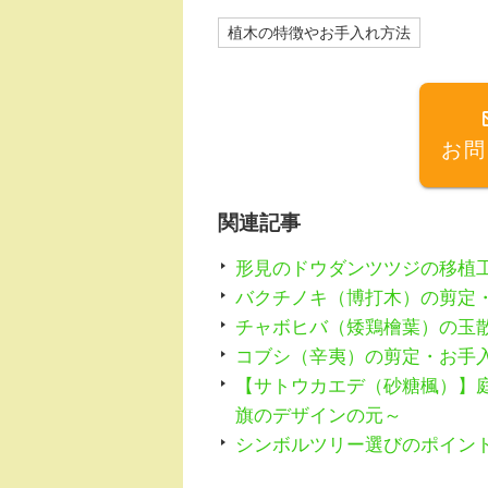
c
e
植木の特徴やお手入れ方法
e
n
b
a
o
お問
o
k
関連記事
形見のドウダンツツジの移植
バクチノキ（博打木）の剪定
チャボヒバ（矮鶏檜葉）の玉
コブシ（辛夷）の剪定・お手
【サトウカエデ（砂糖楓）】
旗のデザインの元～
シンボルツリー選びのポイン