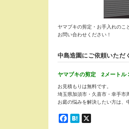
ヤマブキの剪定・お手入れのこ
お問い合わせください！
中島造園にご依頼いただ
ヤマブキの剪定 2メートル 3
お見積もりは無料です。
埼玉県加須市・久喜市・幸手市
お庭の悩みを解決したい方は、
F
H
X
a
at