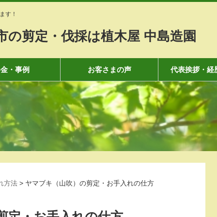
ます！
市の剪定・伐採は植木屋 中島造園
料金・事例
お客さまの声
代表挨拶・経
れ方法
>
ヤマブキ（山吹）の剪定・お手入れの仕方
剪定・お手入れの仕方