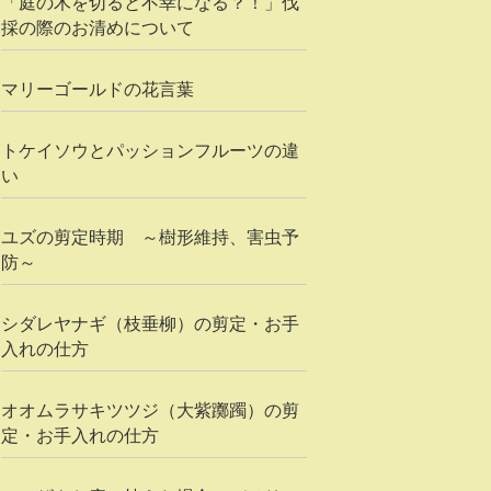
「庭の木を切ると不幸になる？！」伐
採の際のお清めについて
マリーゴールドの花言葉
トケイソウとパッションフルーツの違
い
ユズの剪定時期 ～樹形維持、害虫予
防～
シダレヤナギ（枝垂柳）の剪定・お手
入れの仕方
オオムラサキツツジ（大紫躑躅）の剪
定・お手入れの仕方