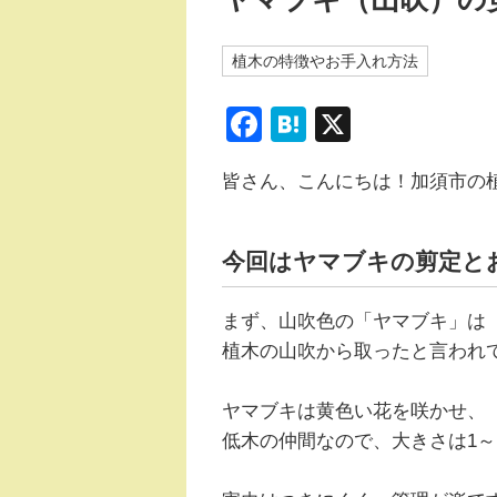
植木の特徴やお手入れ方法
F
H
X
a
at
皆さん、こんにちは！加須市の
c
e
e
n
b
a
今回はヤマブキの剪定と
o
まず、山吹色の「ヤマブキ」は
o
植木の山吹から取ったと言われ
k
ヤマブキは黄色い花を咲かせ、
低木の仲間なので、大きさは1～