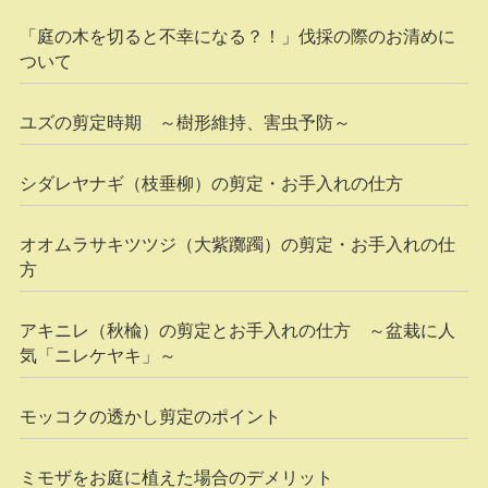
「庭の木を切ると不幸になる？！」伐採の際のお清めに
ついて
ユズの剪定時期 ～樹形維持、害虫予防～
シダレヤナギ（枝垂柳）の剪定・お手入れの仕方
オオムラサキツツジ（大紫躑躅）の剪定・お手入れの仕
方
アキニレ（秋楡）の剪定とお手入れの仕方 ～盆栽に人
気「ニレケヤキ」～
モッコクの透かし剪定のポイント
ミモザをお庭に植えた場合のデメリット