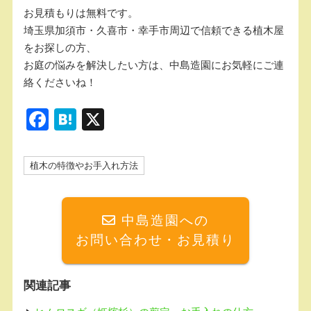
お見積もりは無料です。
埼玉県加須市・久喜市・幸手市周辺で信頼できる植木屋
をお探しの方、
お庭の悩みを解決したい方は、中島造園にお気軽にご連
絡くださいね！
F
H
X
a
at
c
e
植木の特徴やお手入れ方法
e
n
b
a
中島造園への
o
お問い合わせ・お見積り
o
k
関連記事