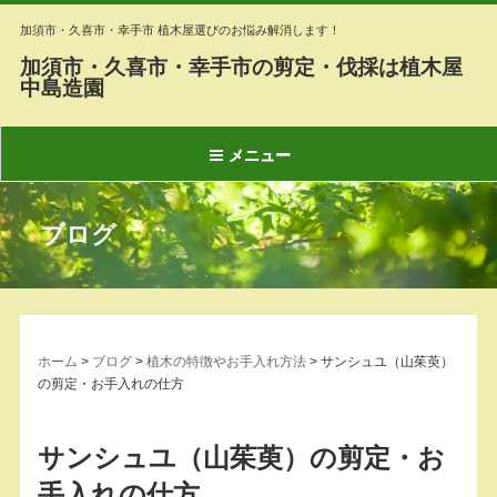
加須市・久喜市・幸手市 植木屋選びのお悩み解消します！
加須市・久喜市・幸手市の剪定・伐採は植木屋
中島造園
メニュー
ブログ
ホーム
>
ブログ
>
植木の特徴やお手入れ方法
>
サンシュユ（山茱萸）
の剪定・お手入れの仕方
サンシュユ（山茱萸）の剪定・お
手入れの仕方