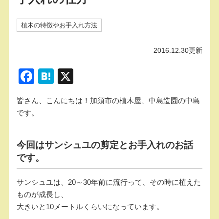
植木の特徴やお手入れ方法
2016.12.30更新
F
H
X
a
at
皆さん、こんにちは！加須市の植木屋、中島造園の中島
c
e
です。
e
n
b
a
今回はサンシュユの剪定とお手入れのお話
o
です。
o
k
サンシュユは、20～30年前に流行って、その時に植えた
ものが成長し、
大きいと10メートルくらいになっています。