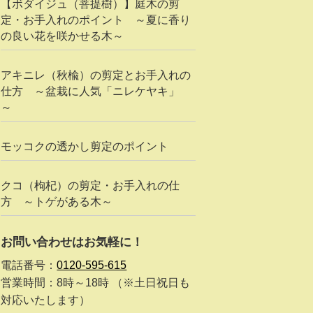
【ボダイジュ（菩提樹）】庭木の剪
定・お手入れのポイント ～夏に香り
の良い花を咲かせる木～
アキニレ（秋楡）の剪定とお手入れの
仕方 ～盆栽に人気「ニレケヤキ」
～
モッコクの透かし剪定のポイント
クコ（枸杞）の剪定・お手入れの仕
方 ～トゲがある木～
お問い合わせはお気軽に！
電話番号：
0120-595-615
営業時間：8時～18時 （※土日祝日も
対応いたします）