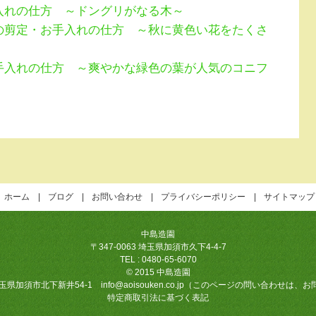
入れの仕方 ～ドングリがなる木～
の剪定・お手入れの仕方 ～秋に黄色い花をたくさ
手入れの仕方 ～爽やかな緑色の葉が人気のコニフ
ホーム
ブログ
お問い合わせ
プライバシーポリシー
サイトマップ
中島造園
〒347-0063 埼玉県加須市久下4-4-7
TEL : 0480-65-6070
© 2015 中島造園
須市北下新井54-1 info@aoisouken.co.jp（このページの問い合わ
特定商取引法に基づく表記