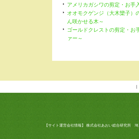
アメリカガシワの剪定・お手
オオモクゲンジ（大木欒子）
ん咲かせる木～
ゴールドクレストの剪定・お
ァー～
【サイト運営会社情報】 株式会社あおい総合研究所 埼玉県加