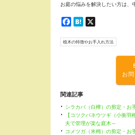
お庭の悩みを解決したい方は、
F
H
X
a
at
c
e
植木の特徴やお手入れ方法
e
n
b
a
o
お問
o
k
関連記事
シラカバ（白樺）の剪定・お
【コツクバネウツギ（小衝羽
夫で管理が楽な庭木～
コメツガ（米栂）の剪定・お