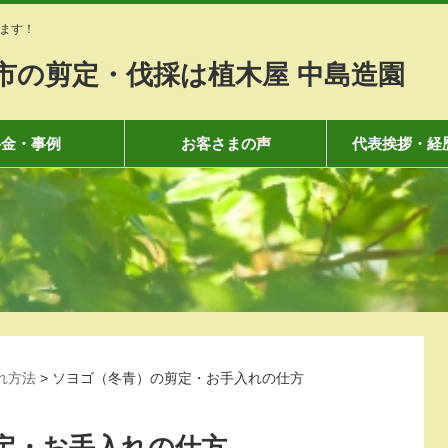
ます！
市の剪定・伐採は植木屋 中島造園
料金・事例
お客さまの声
代表挨拶・経
れ方法
>
ソヨゴ（冬青）の剪定・お手入れの仕方
定・お手入れの仕方