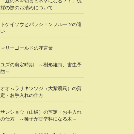
「庭の木を切ると不幸になる？！」伐
採の際のお清めについて
トケイソウとパッションフルーツの違
い
マリーゴールドの花言葉
ユズの剪定時期 ～樹形維持、害虫予
防～
オオムラサキツツジ（大紫躑躅）の剪
定・お手入れの仕方
サンショウ（山椒）の剪定・お手入れ
の仕方 ～種子が香辛料になる木～