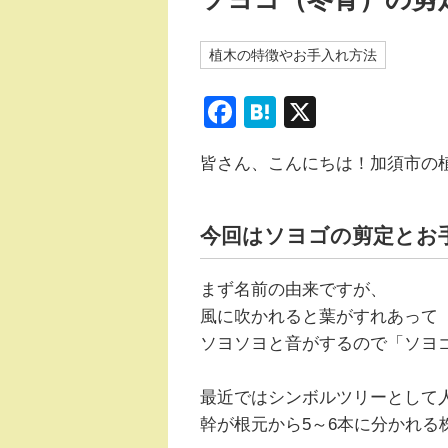
植木の特徴やお手入れ方法
F
H
X
a
at
皆さん、こんにちは！加須市の
c
e
e
n
b
a
今回はソヨゴの剪定とお
o
まず名前の由来ですが、
o
風に吹かれると葉がすれあって
k
ソヨソヨと音がするので「ソヨ
最近ではシンボルツリーとして
幹が根元から5～6本に分かれる