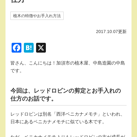
植木の特徴やお手入れ方法
2017.10.07更新
F
H
X
a
at
皆さん、こんにちは！加須市の植木屋、中島造園の中島
c
e
です。
e
n
b
a
今回は、レッドロビンの剪定とお手入れの
o
仕方のお話です。
o
k
レッドロビンは別名「西洋ベニカナメモチ」といわれ、
日本にあるベニカナメモチに似ている木です。
ただ、ベニカナメモチよりもレッドロビンの方が成長が