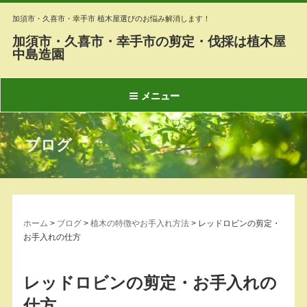
加須市・久喜市・幸手市 植木屋選びのお悩み解消します！
加須市・久喜市・幸手市の剪定・伐採は植木屋
中島造園
メニュー
ブログ
ホーム
>
ブログ
>
植木の特徴やお手入れ方法
>
レッドロビンの剪定・
お手入れの仕方
レッドロビンの剪定・お手入れの
仕方