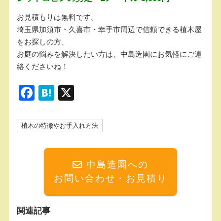
お見積もりは無料です。
埼玉県加須市・久喜市・幸手市周辺で信頼できる植木屋
をお探しの方、
お庭の悩みを解決したい方は、中島造園にお気軽にご連
絡くださいね！
F
H
X
a
at
c
e
植木の特徴やお手入れ方法
e
n
b
a
中島造園への
o
お問い合わせ・お見積り
o
k
関連記事