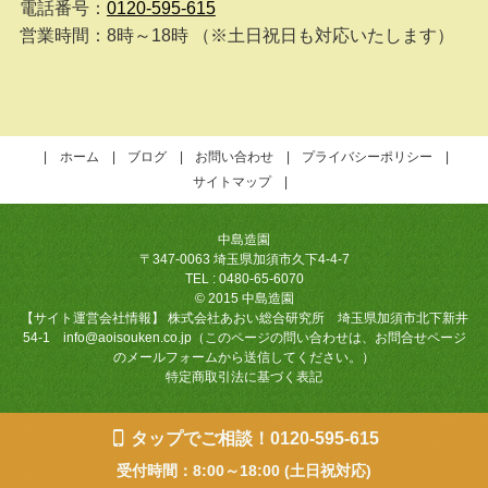
電話番号：
0120-595-615
営業時間：8時～18時 （※土日祝日も対応いたします）
ホーム
ブログ
お問い合わせ
プライバシーポリシー
サイトマップ
中島造園
〒347-0063 埼玉県加須市久下4-4-7
TEL : 0480-65-6070
© 2015 中島造園
【サイト運営会社情報】 株式会社あおい総合研究所 埼玉県加須市北下新井
54-1 info@aoisouken.co.jp（このページの問い合わせは、お問合せページ
のメールフォームから送信してください。）
特定商取引法に基づく表記
タップでご相談！0120-595-615
受付時間：8:00～18:00 (土日祝対応)