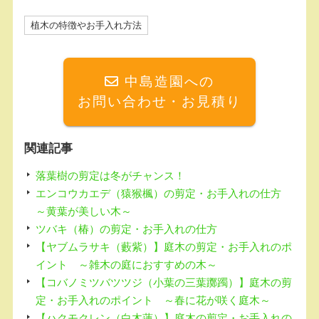
a
at
c
e
植木の特徴やお手入れ方法
e
n
b
a
中島造園への
o
お問い合わせ・お見積り
o
k
関連記事
落葉樹の剪定は冬がチャンス！
エンコウカエデ（猿猴楓）の剪定・お手入れの仕方
～黄葉が美しい木～
ツバキ（椿）の剪定・お手入れの仕方
【ヤブムラサキ（藪紫）】庭木の剪定・お手入れのポ
イント ～雑木の庭におすすめの木～
【コバノミツバツツジ（小葉の三葉躑躅）】庭木の剪
定・お手入れのポイント ～春に花が咲く庭木～
【ハクモクレン（白木蓮）】庭木の剪定・お手入れの