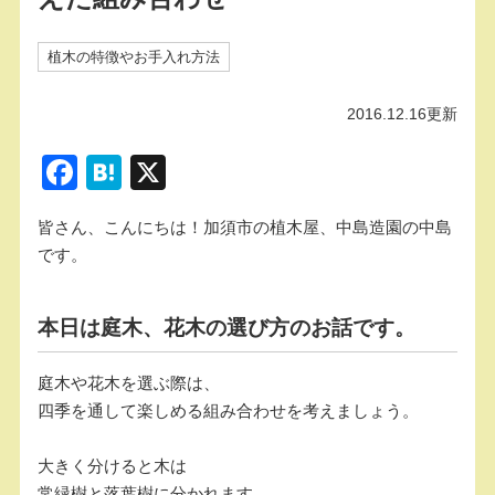
植木の特徴やお手入れ方法
2016.12.16更新
F
H
X
a
at
皆さん、こんにちは！加須市の植木屋、中島造園の中島
c
e
です。
e
n
b
a
本日は庭木、花木の選び方のお話です。
o
o
庭木や花木を選ぶ際は、
k
四季を通して楽しめる組み合わせを考えましょう。
大きく分けると木は
常緑樹と落葉樹に分かれます。