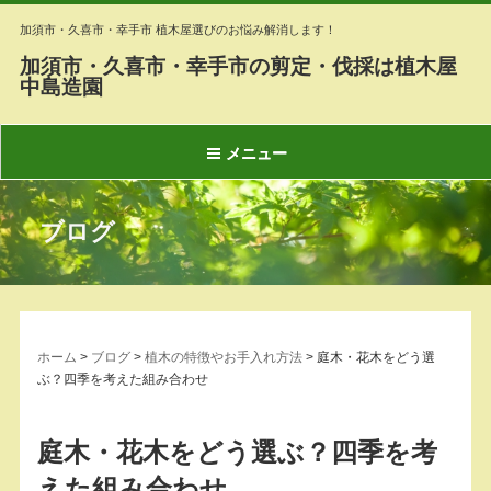
加須市・久喜市・幸手市 植木屋選びのお悩み解消します！
加須市・久喜市・幸手市の剪定・伐採は植木屋
中島造園
メニュー
ブログ
ホーム
>
ブログ
>
植木の特徴やお手入れ方法
>
庭木・花木をどう選
ぶ？四季を考えた組み合わせ
庭木・花木をどう選ぶ？四季を考
えた組み合わせ