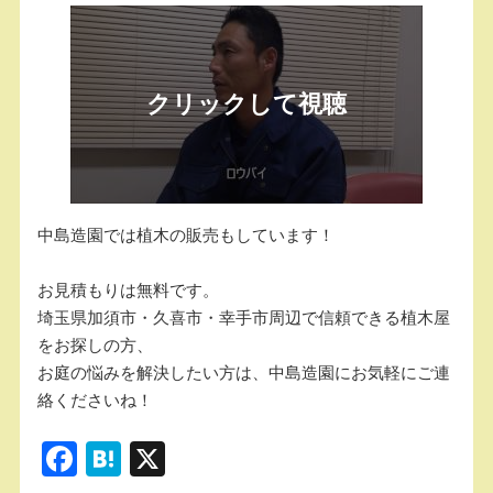
中島造園では植木の販売もしています！
お見積もりは無料です。
埼玉県加須市・久喜市・幸手市周辺で信頼できる植木屋
をお探しの方、
お庭の悩みを解決したい方は、中島造園にお気軽にご連
絡くださいね！
F
H
X