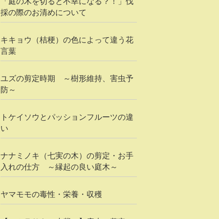
「庭の木を切ると不幸になる？！」伐
採の際のお清めについて
キキョウ（桔梗）の色によって違う花
言葉
ユズの剪定時期 ～樹形維持、害虫予
防～
トケイソウとパッションフルーツの違
い
ナナミノキ（七実の木）の剪定・お手
入れの仕方 ～縁起の良い庭木～
ヤマモモの毒性・栄養・収穫