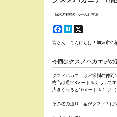
植木の特徴やお手入れ方法
F
H
X
a
at
皆さん、こんにちは！加須市の
c
e
e
n
b
a
今回はクスノハカエデの
o
クスノハカエデは常緑樹の仲間
o
樹高は通常8メートルくらいです
k
大きくなると10メートルくらい
その名の通り、葉がクスノキに