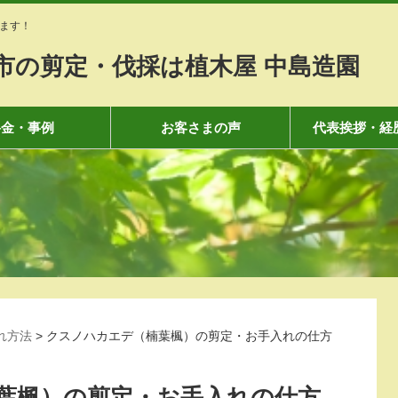
ます！
市の剪定・伐採は植木屋 中島造園
料金・事例
お客さまの声
代表挨拶・経
れ方法
>
クスノハカエデ（楠葉楓）の剪定・お手入れの仕方
葉楓）の剪定・お手入れの仕方