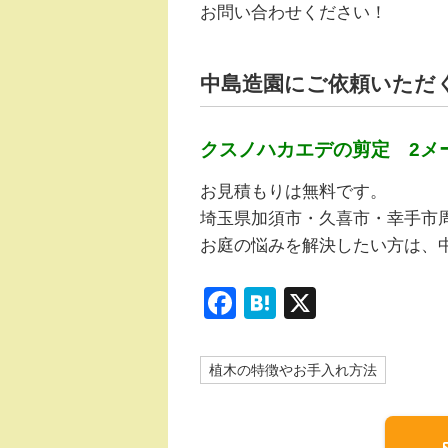
お問い合わせください！
中島造園にご依頼いただ
クスノハカエデの剪定 2メート
お見積もりは無料です。
埼玉県加須市・久喜市・幸手市
お庭の悩みを解決したい方は、
F
H
X
a
at
c
e
植木の特徴やお手入れ方法
e
n
b
a