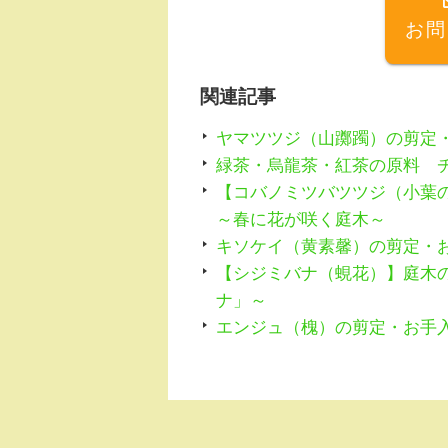
o
お問
o
k
関連記事
ヤマツツジ（山躑躅）の剪定
緑茶・烏龍茶・紅茶の原料 
【コバノミツバツツジ（小葉
～春に花が咲く庭木～
キソケイ（黄素馨）の剪定・
【シジミバナ（蜆花）】庭木
ナ」～
エンジュ（槐）の剪定・お手