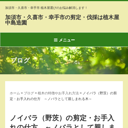
加須市・久喜市・幸手市 植木屋選びのお悩み解消します！
加須市・久喜市・幸手市の剪定・伐採は植木屋
中島造園
メニュー
ブログ
ホーム
>
ブログ
>
植木の特徴やお手入れ方法
>
ノイバラ（野茨）の剪
定・お手入れの仕方 ～ノバラとして親しまれる木～
ノイバラ（野茨）の剪定・お手入
れの仕方 ～ノバラとして親しま