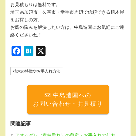
お見積もりは無料です。
埼玉県加須市・久喜市・幸手市周辺で信頼できる植木屋
をお探しの方、
お庭の悩みを解決したい方は、中島造園にお気軽にご連
絡くださいね！
F
H
X
a
at
c
e
植木の特徴やお手入れ方法
e
n
b
a
中島造園への
o
お問い合わせ・お見積り
o
k
関連記事
アオシダレ（青枝垂れ）の剪定・お手入れの仕方