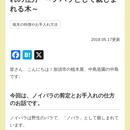
れる木～
植木の特徴やお手入れ方法
2018.05.17更新
F
H
X
a
at
皆さん、こんにちは！加須市の植木屋、中島造園の中島
c
e
です。
e
n
b
a
今回は、ノイバラの剪定とお手入れの仕方
o
のお話です。
o
k
ノイバラは野生のバラで、「ノバラ」として親しまれて
います。