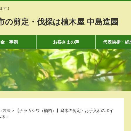
ます！
市の剪定・伐採は植木屋 中島造園
料金・事例
お客さまの声
代表挨拶・経
れ方法
>
【ナラガシワ（楢柏）】庭木の剪定・お手入れのポイ
まる木～