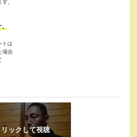
ます。
す。
ントは
た場合
て