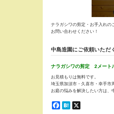
ナラガシワの剪定・お手入れの
お問い合わせください！
中島造園にご依頼いただ
ナラガシワの剪定 2メートル 
お見積もりは無料です。
埼玉県加須市・久喜市・幸手市
お庭の悩みを解決したい方は、
F
H
X
a
at