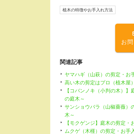
c
e
植木の特徴やお手入れ方法
e
n
b
a
o
お問
o
k
関連記事
ヤマハギ（山萩）の剪定・お
高い木の剪定はプロ（植木屋
【コバンノキ（小判の木）】
の庭木～
サンショウバラ（山椒薔薇）
木～
【モクゲンジ】庭木の剪定・
ムクゲ（木槿）の剪定・お手