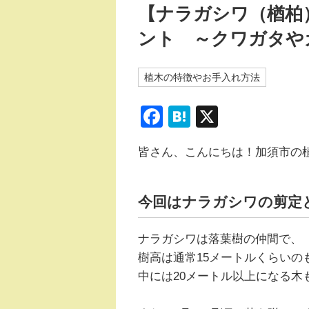
【ナラガシワ（楢柏
ント ～クワガタ
植木の特徴やお手入れ方法
F
H
X
a
at
皆さん、こんにちは！加須市の
c
e
e
n
b
a
今回はナラガシワの剪定
o
ナラガシワは落葉樹の仲間で、
o
樹高は通常15メートルくらいの
k
中には20メートル以上になる木