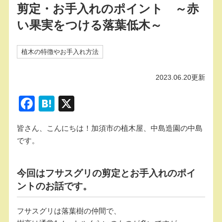
剪定・お手入れのポイント ～赤
い果実をつける落葉低木～
植木の特徴やお手入れ方法
2023.06.20更新
F
H
X
a
at
皆さん、こんにちは！加須市の植木屋、中島造園の中島
c
e
です。
e
n
b
a
今回はフサスグリの剪定とお手入れのポイ
o
ントのお話です。
o
k
フサスグリは落葉樹の仲間で、