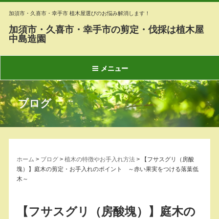
加須市・久喜市・幸手市 植木屋選びのお悩み解消します！
加須市・久喜市・幸手市の剪定・伐採は植木屋
中島造園
メニュー
ブログ
ホーム
>
ブログ
>
植木の特徴やお手入れ方法
>
【フサスグリ（房酸
塊）】庭木の剪定・お手入れのポイント ～赤い果実をつける落葉低
木～
【フサスグリ（房酸塊）】庭木の