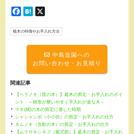
F
H
X
a
at
c
e
植木の特徴やお手入れ方法
e
n
b
a
中島造園への
o
お問い合わせ・お見積り
o
k
関連記事
【ヘラノキ（箆の木）】庭木の剪定・お手入れのポイ
ント ～樹形が整いやすく手入れが楽な木～
マキ(槇)の木の剪定に適した時期
シャシャンボ（小小坊）の剪定・お手入れの仕方
ネムノキ（合歓の木）の剪定・お手入れの仕方
【ムラサキシキブ（紫式部）】庭木の剪定・お手入れ