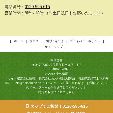
電話番号：
0120-595-615
営業時間：8時～18時 （※土日祝日も対応いたします）
ホーム
ブログ
お問い合わせ
プライバシーポリシー
サイトマップ
中島造園
〒347-0063 埼玉県加須市久下4-4-7
TEL : 0480-65-6070
© 2015 中島造園
【サイト運営会社情報】 株式会社あおい総合研究所 埼玉県加須市北下新井
54-1 info@aoisouken.co.jp（このページの問い合わせは、お問合せページ
のメールフォームから送信してください。）
特定商取引法に基づく表記
タップでご相談！0120-595-615