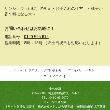
サンショウ（山椒）の剪定・お手入れの仕方 ～種子が
香辛料になる木～
お問い合わせはお気軽に！
電話番号：
0120-595-615
営業時間：8時～18時 （※土日祝日も対応いたします）
ホーム
ブログ
お問い合わせ
プライバシーポリシー
サイトマップ
中島造園
〒347-0063 埼玉県加須市久下4-4-7
TEL : 0480-65-6070
© 2015 中島造園
【サイト運営会社情報】 株式会社あおい総合研究所 埼玉県加須市北下新井