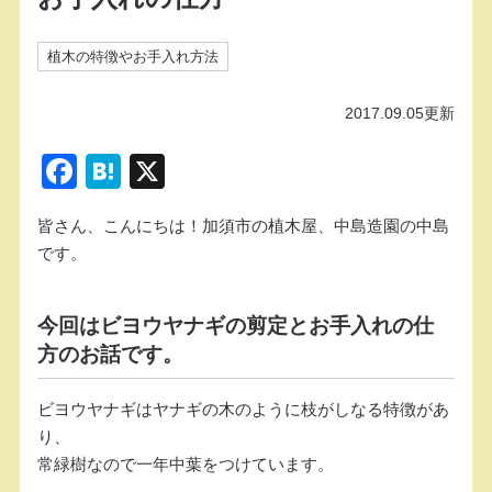
植木の特徴やお手入れ方法
2017.09.05更新
F
H
X
a
at
皆さん、こんにちは！加須市の植木屋、中島造園の中島
c
e
です。
e
n
b
a
今回はビヨウヤナギの剪定とお手入れの仕
o
方のお話です。
o
k
ビヨウヤナギはヤナギの木のように枝がしなる特徴があ
り、
常緑樹なので一年中葉をつけています。