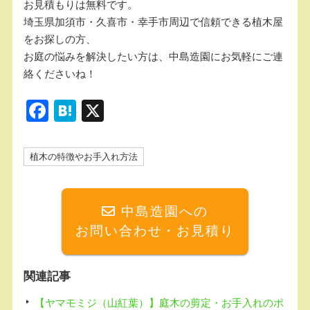
お見積もりは無料です。
埼玉県加須市・久喜市・幸手市周辺で信頼できる植木屋
をお探しの方、
お庭の悩みを解決したい方は、中島造園にお気軽にご連
絡くださいね！
F
H
X
a
at
c
e
植木の特徴やお手入れ方法
e
n
b
a
中島造園への
o
お問い合わせ・お見積り
o
k
関連記事
【ヤマモミジ（山紅葉）】庭木の剪定・お手入れのポ