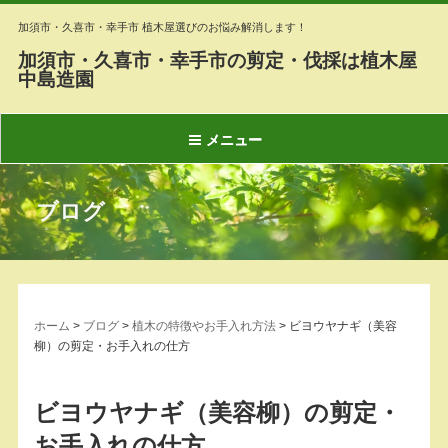
加須市・久喜市・幸手市 植木屋選びのお悩み解消します！
加須市・久喜市・幸手市の剪定・伐採は植木屋
中島造園
メニュー
ブログ
ホーム
>
ブログ
>
植木の特徴やお手入れ方法
>
ビヨウヤナギ（美容
柳）の剪定・お手入れの仕方
ビヨウヤナギ（美容柳）の剪定・
お手入れの仕方