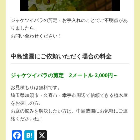
ジャケツイバラの剪定・お手入れのことでご不明点があ
りましたら、
お問い合わせください！
中島造園にご依頼いただく場合の料金
ジャケツイバラの剪定 2メートル 3,000円～
お見積もりは無料です。
埼玉県加須市・久喜市・幸手市周辺で信頼できる植木屋
をお探しの方、
お庭の悩みを解決したい方は、中島造園にお気軽にご連
絡くださいね！
F
H
X