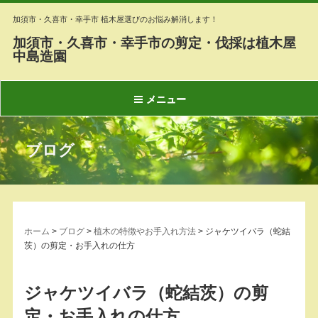
加須市・久喜市・幸手市 植木屋選びのお悩み解消します！
加須市・久喜市・幸手市の剪定・伐採は植木屋
中島造園
メニュー
ブログ
ホーム
>
ブログ
>
植木の特徴やお手入れ方法
>
ジャケツイバラ（蛇結
茨）の剪定・お手入れの仕方
ジャケツイバラ（蛇結茨）の剪
定・お手入れの仕方