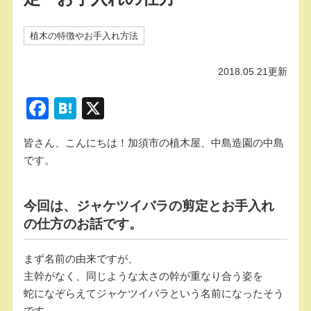
植木の特徴やお手入れ方法
2018.05.21更新
F
H
X
a
at
皆さん、こんにちは！加須市の植木屋、中島造園の中島
c
e
です。
e
n
b
a
今回は、ジャケツイバラの剪定とお手入れ
o
の仕方のお話です。
o
k
まず名前の由来ですが、
主幹がなく、同じような太さの幹が重なり合う姿を
蛇になぞらえてジャケツイバラという名前になったそう
です。