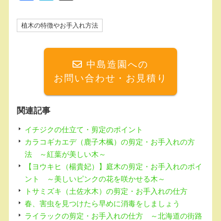
a
at
c
e
植木の特徴やお手入れ方法
e
n
b
a
中島造園への
o
お問い合わせ・お見積り
o
k
関連記事
イチジクの仕立て・剪定のポイント
カラコギカエデ（鹿子木楓）の剪定・お手入れの方
法 ～紅葉が美しい木～
【ヨウキヒ（楊貴妃）】庭木の剪定・お手入れのポイ
ント ～美しいピンクの花を咲かせる木～
トサミズキ（土佐水木）の剪定・お手入れの仕方
春、害虫を見つけたら早めに消毒をしましょう
ライラックの剪定・お手入れの仕方 ～北海道の街路