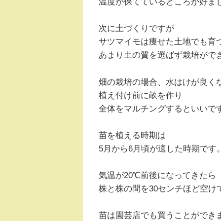
温度が保てているところが好ま
次に土づくりですが
サツマイモは痩せた土地でも育
あまり土の質を選ばず栽培がで
畑の栽培の場合、水はけが良く
植え付け前に畝を作り
全体をマルチングするといいで
苗を植える時期は
5月から6月頃が適した時期です
気温が20℃前後になってきたら
株と株の間を30センチほど空け
苗は園芸店でも買うことができ