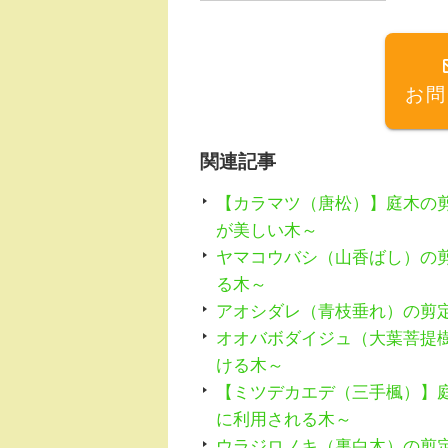
e
n
b
a
o
お問
o
k
関連記事
【カラマツ（唐松）】庭木の
が美しい木～
ヤマコウバシ（山香ばし）の
る木～
アオシダレ（青枝垂れ）の剪
オオバボダイジュ（大葉菩提
ける木～
【ミツデカエデ（三手楓）】
に利用される木～
ウラジロノキ（裏白木）の剪