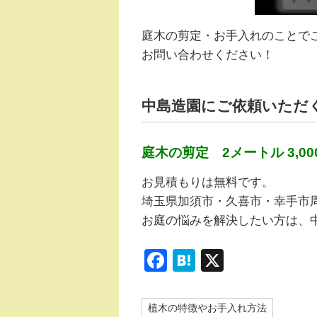
庭木の剪定・お手入れのことで
お問い合わせください！
中島造園にご依頼いただ
庭木の剪定 2メートル 3,00
お見積もりは無料です。
埼玉県加須市・久喜市・幸手市
お庭の悩みを解決したい方は、
F
H
X
a
at
c
e
植木の特徴やお手入れ方法