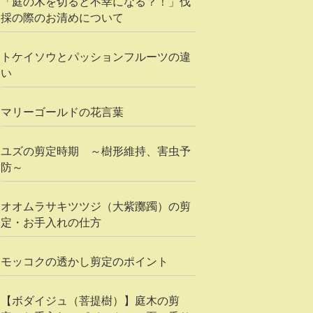
「庭の木を切ると不幸になる？！」伐
採の際のお清めについて
トケイソウとパッションフルーツの違
い
マリーゴールドの花言葉
ユズの剪定時期 ～樹形維持、害虫予
防～
オオムラサキツツジ（大紫躑躅）の剪
定・お手入れの仕方
モッコクの透かし剪定のポイント
【ボダイジュ（菩提樹）】庭木の剪