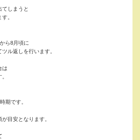
出てしまうと
ます。
から8月頃に
てツル返しを行います。
合は
す。
い時期です。
頃が目安となります。
て