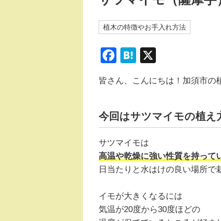
植木の特徴やお手入れ方法
F
H
X
a
at
皆さん、こんにちは！加須市の
c
e
e
n
b
a
今回はサツマイモの植え
o
サツマイモは
o
高温や乾燥に強い性質を持って
k
日当たりと水はけの良い場所で
イモが大きくなるには
気温が20度から30度ほどの