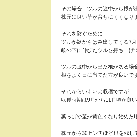
その場合、ツルの途中から根が
株元に良い芋が育ちにくくなり
それを防ぐために
ツルが畝からはみ出してくる7月
畝の下に伸びたツルを持ち上げ
ツルの途中から出た根がある場
根をよく日に当てた方が良いで
それからいよいよ収穫ですが
収穫時期は9月から11月頃が良
葉っぱや茎が黄色くなり始めた
株元から30センチほど根を残し