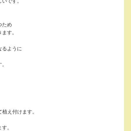
しいです。
つため
きます。
なるように
す。
。
て植え付けます。
ます。