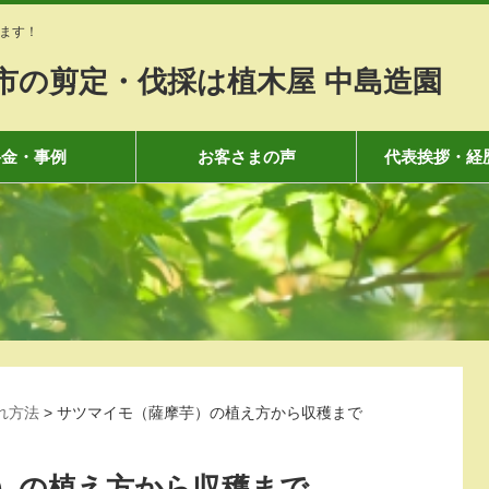
ます！
市の剪定・伐採は植木屋 中島造園
料金・事例
お客さまの声
代表挨拶・経
れ方法
>
サツマイモ（薩摩芋）の植え方から収穫まで
）の植え方から収穫まで