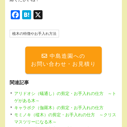
F
H
X
a
at
c
e
植木の特徴やお手入れ方法
e
n
b
a
中島造園への
o
お問い合わせ・お見積り
o
k
関連記事
アリドオシ（蟻通し）の剪定・お手入れの仕方 ～ト
ゲがある木～
キャラボク（伽羅木）の剪定・お手入れの仕方
モミノキ（樅木）の剪定・お手入れの仕方 ～クリス
マスツリーになる木～