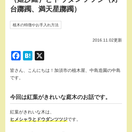
台躑躅、満天星躑躅）
植木の特徴やお手入れ方法
2016.11.02更新
F
H
X
a
at
皆さん、こんにちは！加須市の植木屋、中島造園の中島
c
e
です。
e
n
b
a
今回は紅葉がきれいな庭木のお話です。
o
o
紅葉がきれいな木は、
k
ヒメシャラとドウダンツツジ
です。