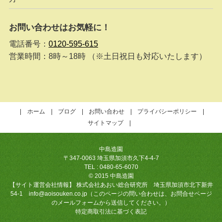
お問い合わせはお気軽に！
電話番号：
0120-595-615
営業時間：8時～18時 （※土日祝日も対応いたします）
ホーム
ブログ
お問い合わせ
プライバシーポリシー
サイトマップ
中島造園
〒347-0063 埼玉県加須市久下4-4-7
TEL : 0480-65-6070
© 2015 中島造園
【サイト運営会社情報】 株式会社あおい総合研究所 埼玉県加須市北下新井
54-1 info@aoisouken.co.jp（このページの問い合わせは、お問合せページ
のメールフォームから送信してください。）
特定商取引法に基づく表記