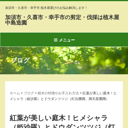
加須市・久喜市・幸手市 植木屋選びのお悩み解消します！
加須市・久喜市・幸手市の剪定・伐採は植木屋
中島造園
メニュー
ブログ
ホーム
>
ブログ
>
植木の特徴やお手入れ方法
>
紅葉が美しい庭木！ヒ
メシャラ（姫沙羅）とドウダンツツジ（灯台躑躅、満天星躑躅）
紅葉が美しい庭木！ヒメシャラ
（姫沙羅）とドウダンツツジ（灯