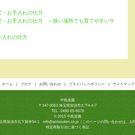
定・お手入れの仕方
定・お手入れの仕方 ～狭い場所でも育てやすいサ
手入れの仕方
ホーム
ブログ
お問い合わせ
プライバシーポリシー
サイトマップ
中島造園
〒347-0063 埼玉県加須市久下4-4-7
TEL : 0480-65-6070
© 2015 中島造園
須市北下新井54-1 info@aoisouken.co.jp（このページの問い合わ
特定商取引法に基づく表記