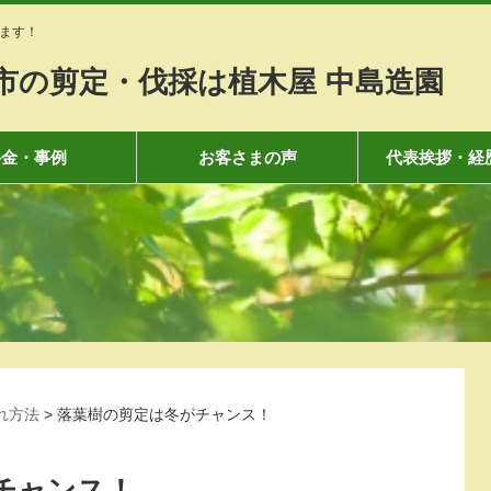
ます！
市の剪定・伐採は植木屋 中島造園
料金・事例
お客さまの声
代表挨拶・経
れ方法
>
落葉樹の剪定は冬がチャンス！
チャンス！