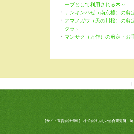
ーブとして利用される木～
ナンキンハゼ（南京櫨）の剪
アマノガワ（天の川桜）の剪
クラ～
マンサク（万作）の剪定・お
【サイト運営会社情報】 株式会社あおい総合研究所 埼玉県加