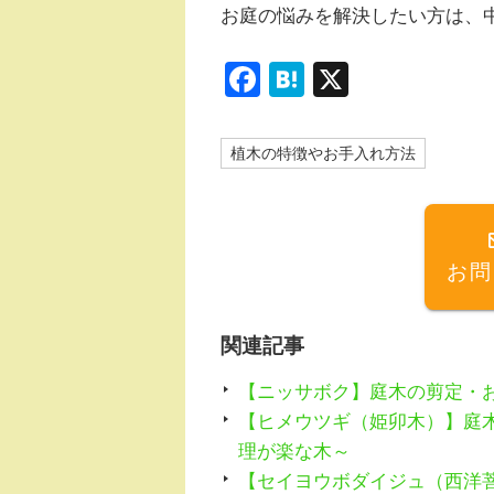
お庭の悩みを解決したい方は、
F
H
X
a
at
c
e
植木の特徴やお手入れ方法
e
n
b
a
o
お問
o
k
関連記事
【ニッサボク】庭木の剪定・
【ヒメウツギ（姫卯木）】庭
理が楽な木～
【セイヨウボダイジュ（西洋