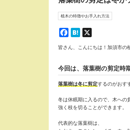
植木の特徴やお手入れ方法
F
H
X
a
at
皆さん、こんにちは！加須市の
c
e
e
n
b
a
今回は、落葉樹の剪定時
o
落葉樹は冬に剪定
するのがおす
o
k
冬は休眠期に入るので、木への
強く枝を切ることができます。
代表的な落葉樹は、