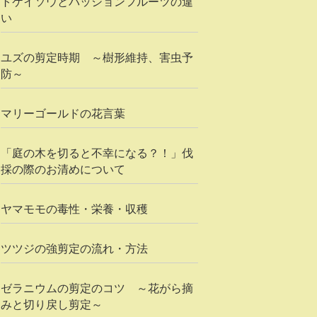
トケイソウとパッションフルーツの違
い
ユズの剪定時期 ～樹形維持、害虫予
防～
マリーゴールドの花言葉
「庭の木を切ると不幸になる？！」伐
採の際のお清めについて
ヤマモモの毒性・栄養・収穫
ツツジの強剪定の流れ・方法
ゼラニウムの剪定のコツ ～花がら摘
みと切り戻し剪定～