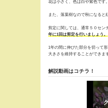
花は小さく、色は白や紫色です
また、落葉樹なので秋になると
剪定に関しては、通常５０セン
年に1回は剪定を行いましょう。
1年の間に伸びた部分を切って
大きさを維持することができま
解説動画はコチラ！