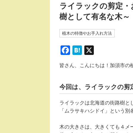
ライラックの剪定・
樹として有名な木～
植木の特徴やお手入れ方法
F
H
X
a
at
皆さん、こんにちは！加須市の
c
e
e
n
b
a
今回は、ライラックの剪
o
ライラックは北海道の街路樹と
o
「ムラサキハシドイ」という別
k
木の大きさは、大きくても４メ