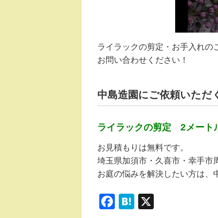
ライラックの剪定・お手入れの
お問い合わせください！
中島造園にご依頼いただ
ライラックの剪定 2メートル 
お見積もりは無料です。
埼玉県加須市・久喜市・幸手市
お庭の悩みを解決したい方は、
F
H
X
a
at