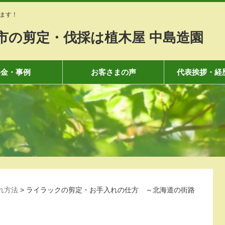
ます！
市の剪定・伐採は植木屋 中島造園
料金・事例
お客さまの声
代表挨拶・経
れ方法
>
ライラックの剪定・お手入れの仕方 ～北海道の街路