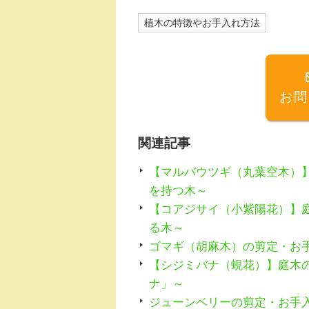
c
e
植木の特徴やお手入れ方法
e
n
b
a
o
お問
o
k
関連記事
【マルバウツギ（丸葉空木）
を持つ木～
【コアジサイ（小紫陽花）】
る木～
ゴマギ（胡麻木）の剪定・お
【シジミバナ（蜆花）】庭木
ナ」～
ジューンベリーの剪定・お手