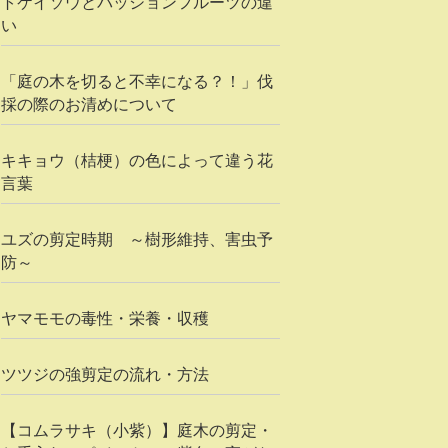
トケイソウとパッションフルーツの違
い
「庭の木を切ると不幸になる？！」伐
採の際のお清めについて
キキョウ（桔梗）の色によって違う花
言葉
ユズの剪定時期 ～樹形維持、害虫予
防～
ヤマモモの毒性・栄養・収穫
ツツジの強剪定の流れ・方法
【コムラサキ（小紫）】庭木の剪定・