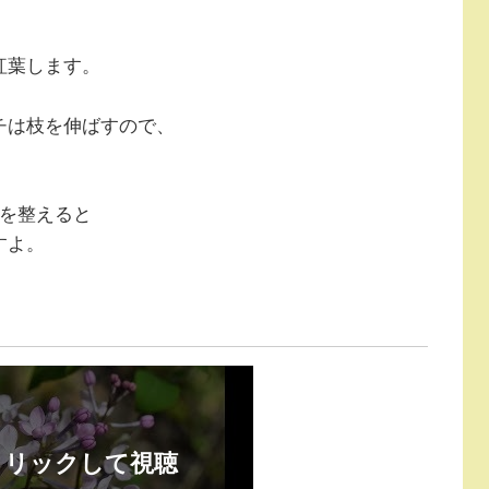
。
紅葉します。
チは枝を伸ばすので、
形を整えると
すよ。