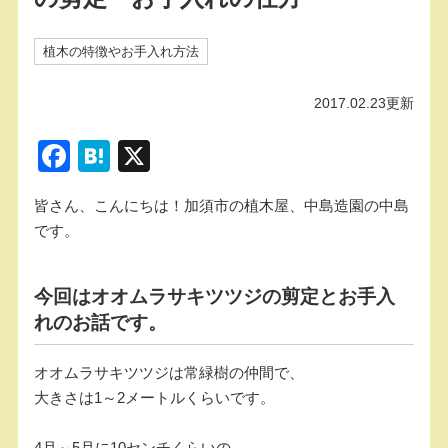
植木の特徴やお手入れ方法
2017.02.23更新
F
H
X
a
at
皆さん、こんにちは！加須市の植木屋、中島造園の中島
c
e
です。
e
n
b
a
今回はオオムラサキツツジの剪定とお手入
o
れのお話です。
o
k
オオムラサキツツジは常緑樹の仲間で、
大きさは1～2メートルくらいです。
4月～5月に10センチくらいの