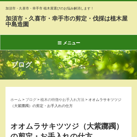
加須市・久喜市・幸手市 植木屋選びのお悩み解消します！
加須市・久喜市・幸手市の剪定・伐採は植木屋
中島造園
メニュー
ブログ
ホーム
>
ブログ
>
植木の特徴やお手入れ方法
>
オオムラサキツツジ
（大紫躑躅）の剪定・お手入れの仕方
オオムラサキツツジ（大紫躑躅）
の剪定・お手入れの仕方