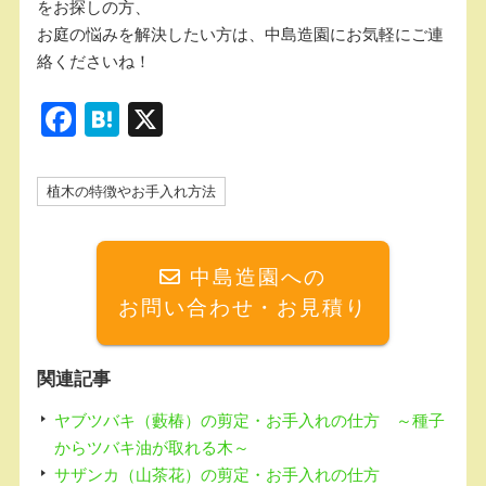
をお探しの方、
お庭の悩みを解決したい方は、中島造園にお気軽にご連
絡くださいね！
F
H
X
a
at
c
e
植木の特徴やお手入れ方法
e
n
b
a
中島造園への
o
お問い合わせ・お見積り
o
k
関連記事
ヤブツバキ（藪椿）の剪定・お手入れの仕方 ～種子
からツバキ油が取れる木～
サザンカ（山茶花）の剪定・お手入れの仕方