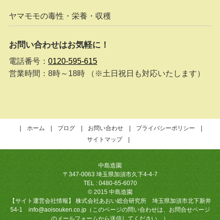
ヤマモモの毒性・栄養・収穫
お問い合わせはお気軽に！
電話番号：
0120-595-615
営業時間：8時～18時 （※土日祝日も対応いたします）
ホーム
ブログ
お問い合わせ
プライバシーポリシー
サイトマップ
中島造園
〒347-0063 埼玉県加須市久下4-4-7
TEL : 0480-65-6070
© 2015 中島造園
【サイト運営会社情報】 株式会社あおい総合研究所 埼玉県加須市北下新井
54-1 info@aoisouken.co.jp（このページの問い合わせは、お問合せページ
のメールフォームから送信してください。）