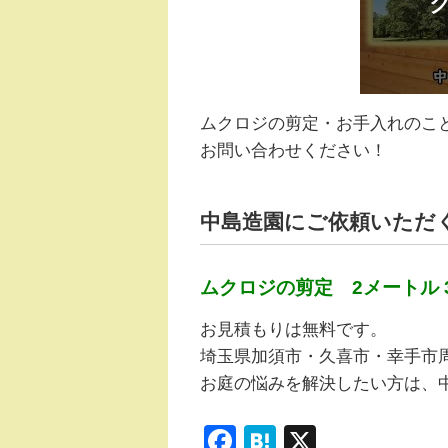
ムクロジの剪定・お手入れのこ
お問い合わせください！
中島造園にご依頼いただ
ムクロジの剪定 2メートル 3
お見積もりは無料です。
埼玉県加須市・久喜市・幸手市
お庭の悩みを解決したい方は、
F
H
X