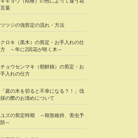
キキョウ（桔梗）の色によって違う花
言葉
ツツジの強剪定の流れ・方法
クロキ（黒木）の剪定・お手入れの仕
方 ～年に2回花が咲く木～
チョウセンマキ（朝鮮槙）の剪定・お
手入れの仕方
「庭の木を切ると不幸になる？！」伐
採の際のお清めについて
ユズの剪定時期 ～樹形維持、害虫予
防～