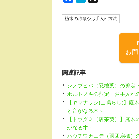
a
at
c
e
植木の特徴やお手入れ方法
e
n
b
a
o
お問
o
k
関連記事
シノブヒバ（忍檜葉）の剪定
ホルトノキの剪定・お手入れ
【ヤマナラシ(山鳴らし)】庭
と音がなる木～
【トウグミ（唐茱萸）】庭木
がなる木～
ハウチワカエデ（羽団扇楓）