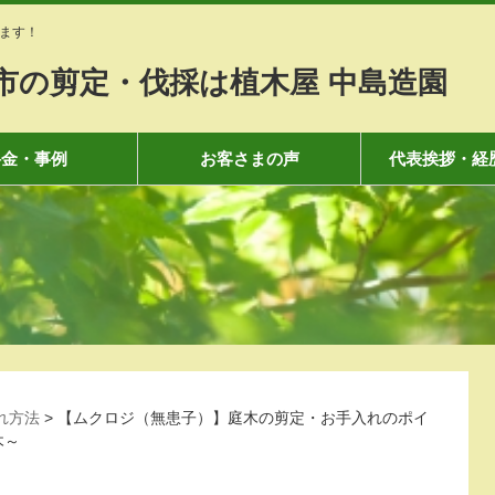
ます！
市の剪定・伐採は植木屋 中島造園
料金・事例
お客さまの声
代表挨拶・経
れ方法
>
【ムクロジ（無患子）】庭木の剪定・お手入れのポイ
木～