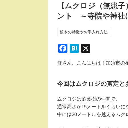
【ムクロジ（無患子
ント ～寺院や神社
植木の特徴やお手入れ方法
F
H
X
a
at
皆さん、こんにちは！加須市の
c
e
e
n
b
a
今回はムクロジの剪定と
o
ムクロジは落葉樹の仲間で、
o
通常高さが15メートルくらいに
k
中には20メートルを越えるムク