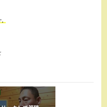
。
す。
て