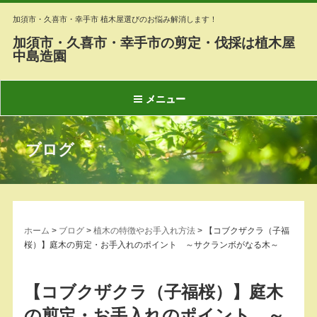
加須市・久喜市・幸手市 植木屋選びのお悩み解消します！
加須市・久喜市・幸手市の剪定・伐採は植木屋
中島造園
メニュー
ブログ
ホーム
>
ブログ
>
植木の特徴やお手入れ方法
>
【コブクザクラ（子福
桜）】庭木の剪定・お手入れのポイント ～サクランボがなる木～
【コブクザクラ（子福桜）】庭木
の剪定・お手入れのポイント ～