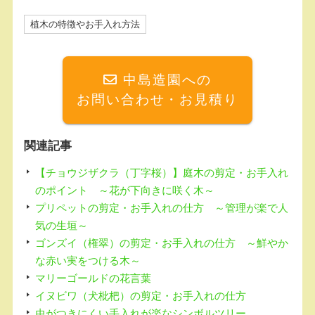
a
at
c
e
植木の特徴やお手入れ方法
e
n
b
a
中島造園への
o
お問い合わせ・お見積り
o
k
関連記事
【チョウジザクラ（丁字桜）】庭木の剪定・お手入れ
のポイント ～花が下向きに咲く木～
プリペットの剪定・お手入れの仕方 ～管理が楽で人
気の生垣～
ゴンズイ（権翠）の剪定・お手入れの仕方 ～鮮やか
な赤い実をつける木～
マリーゴールドの花言葉
イヌビワ（犬枇杷）の剪定・お手入れの仕方
虫がつきにくい手入れが楽なシンボルツリー