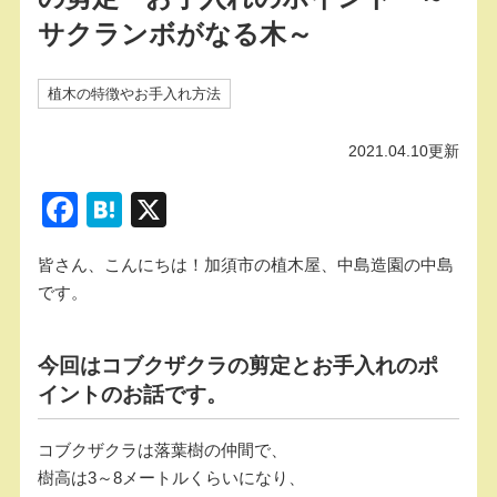
サクランボがなる木～
植木の特徴やお手入れ方法
2021.04.10更新
F
H
X
a
at
皆さん、こんにちは！加須市の植木屋、中島造園の中島
c
e
です。
e
n
b
a
今回はコブクザクラの剪定とお手入れのポ
o
イントのお話です。
o
k
コブクザクラは落葉樹の仲間で、
樹高は3～8メートルくらいになり、