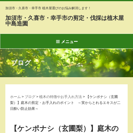
加須市・久喜市・幸手市 植木屋選びのお悩み解消します！
加須市・久喜市・幸手市の剪定・伐採は植木屋
中島造園
メニュー
ブログ
ホーム
>
ブログ
>
植木の特徴やお手入れ方法
>
【ケンポナシ（玄圃
梨）】庭木の剪定・お手入れのポイント ～実からとれるエキスが二
日酔い防止効果～
【ケンポナシ（玄圃梨）】庭木の