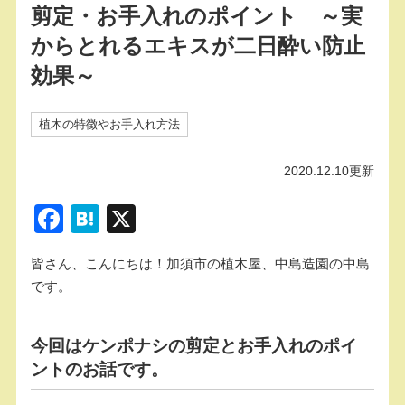
剪定・お手入れのポイント ～実
からとれるエキスが二日酔い防止
効果～
植木の特徴やお手入れ方法
2020.12.10更新
F
H
X
a
at
皆さん、こんにちは！加須市の植木屋、中島造園の中島
c
e
です。
e
n
b
a
今回はケンポナシの剪定とお手入れのポイ
o
ントのお話です。
o