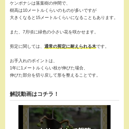
k
ケンポナシは落葉樹の仲間で、
樹高は10メートルくらいのものが多いですが
大きくなると15メートルくらいになることもあります。
また、7月頃に緑色の小さい花を咲かせます。
剪定に関しては、
通常の剪定に耐えられる木
です。
お手入れのポイントは、
1年に1メートルくらい枝が伸びた場合、
伸びた部分を切り戻して形を整えることです。
解説動画はコチラ！