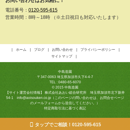
お問い合わせはお気軽に！
電話番号：
0120-595-615
営業時間：8時～18時 （※土日祝日も対応いたします）
ホーム
ブログ
お問い合わせ
プライバシーポリシー
サイトマップ
中島造園
〒347-0063 埼玉県加須市久下4-4-7
TEL : 0480-65-6070
© 2015 中島造園
【サイト運営会社情報】 株式会社あおい総合研究所 埼玉県加須市北下新井
54-1 info@aoisouken.co.jp（このページの問い合わせは、お問合せページ
のメールフォームから送信してください。）
特定商取引法に基づく表記
タップでご相談！0120-595-615