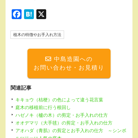
F
H
X
a
at
c
e
植木の特徴やお手入れ方法
e
n
b
a
中島造園への
o
お問い合わせ・お見積り
o
k
関連記事
キキョウ（桔梗）の色によって違う花言葉
庭木の移植前に行う根回し
ハゼノキ（櫨の木）の剪定・お手入れの仕方
オオデマリ（大手毬）の剪定・お手入れの仕方
アオハダ（青肌）の剪定とお手入れの仕方 ～シンボ