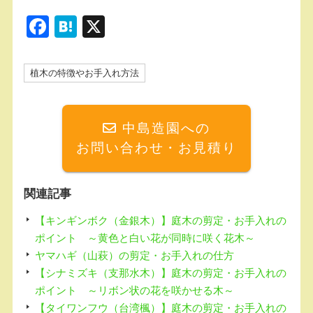
F
H
X
a
at
c
e
植木の特徴やお手入れ方法
e
n
b
a
中島造園への
o
お問い合わせ・お見積り
o
k
関連記事
【キンギンボク（金銀木）】庭木の剪定・お手入れの
ポイント ～黄色と白い花が同時に咲く花木～
ヤマハギ（山萩）の剪定・お手入れの仕方
【シナミズキ（支那水木）】庭木の剪定・お手入れの
ポイント ～リボン状の花を咲かせる木～
【タイワンフウ（台湾楓）】庭木の剪定・お手入れの