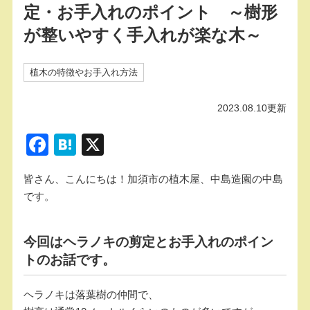
定・お手入れのポイント ～樹形
が整いやすく手入れが楽な木～
植木の特徴やお手入れ方法
2023.08.10更新
F
H
X
a
at
皆さん、こんにちは！加須市の植木屋、中島造園の中島
c
e
です。
e
n
b
a
今回はヘラノキの剪定とお手入れのポイン
o
トのお話です。
o
k
ヘラノキは落葉樹の仲間で、