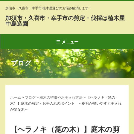
加須市・久喜市・幸手市 植木屋選びのお悩み解消します！
加須市・久喜市・幸手市の剪定・伐採は植木屋
中島造園
メニュー
ブログ
ホーム
>
ブログ
>
植木の特徴やお手入れ方法
>
【ヘラノキ（箆の
木）】庭木の剪定・お手入れのポイント ～樹形が整いやすく手入れ
が楽な木～
【ヘラノキ（箆の木）】庭木の剪