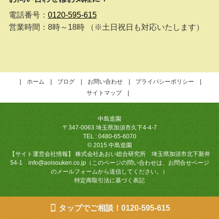
電話番号：
0120-595-615
営業時間：8時～18時 （※土日祝日も対応いたします）
ホーム
ブログ
お問い合わせ
プライバシーポリシー
サイトマップ
中島造園
〒347-0063 埼玉県加須市久下4-4-7
TEL : 0480-65-6070
© 2015 中島造園
【サイト運営会社情報】 株式会社あおい総合研究所 埼玉県加須市北下新井
54-1 info@aoisouken.co.jp（このページの問い合わせは、お問合せページ
のメールフォームから送信してください。）
特定商取引法に基づく表記
タップでご相談！0120-595-615