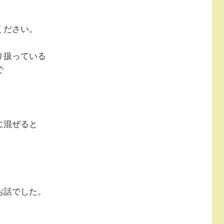
ください。
り扱っている
で
に混ぜると
お話でした。