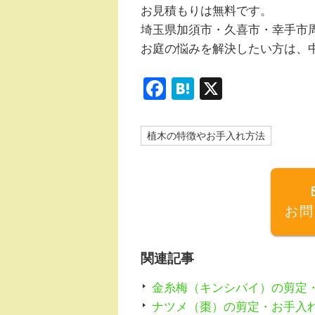
お見積もりは無料です。
埼玉県加須市・久喜市・幸手市
お庭の悩みを解決したい方は、
F
H
X
a
at
c
e
植木の特徴やお手入れ方法
e
n
b
a
o
お問
o
k
関連記事
金糸梅（キンシバイ）の剪定
ナツメ（棗）の剪定・お手入