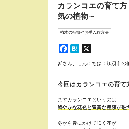
カランコエの育て方
気の植物～
植木の特徴やお手入れ方法
F
H
X
a
at
皆さん、こんにちは！加須市の
c
e
e
n
b
a
今回はカランコエの育て
o
まずカランコエというのは
o
鮮やかな花色と豊富な種類が魅
k
冬から春にかけて咲く花が