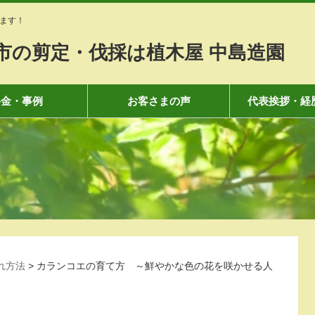
ます！
市の剪定・伐採は植木屋 中島造園
料金・事例
お客さまの声
代表挨拶・経
れ方法
>
カランコエの育て方 ～鮮やかな色の花を咲かせる人