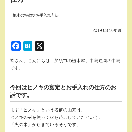
植木の特徴やお手入れ方法
2019.03.10更新
F
H
X
a
at
皆さん、こんにちは！加須市の植木屋、中島造園の中島
c
e
です。
e
n
b
a
今回はヒノキの剪定とお手入れの仕方のお
o
話です。
o
k
まず「ヒノキ」という名前の由来は、
ヒノキの材を使って火を起こしていたという、
「火の木」からきているそうです。