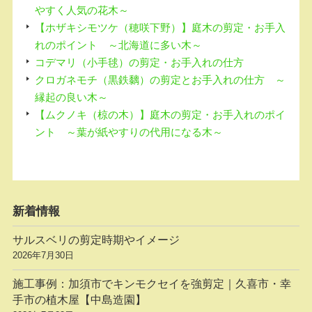
やすく人気の花木～
【ホザキシモツケ（穂咲下野）】庭木の剪定・お手入
れのポイント ～北海道に多い木～
コデマリ（小手毬）の剪定・お手入れの仕方
クロガネモチ（黒鉄黐）の剪定とお手入れの仕方 ～
縁起の良い木～
【ムクノキ（椋の木）】庭木の剪定・お手入れのポイ
ント ～葉が紙やすりの代用になる木～
新着情報
サルスベリの剪定時期やイメージ
2026年7月30日
施工事例：加須市でキンモクセイを強剪定｜久喜市・幸
手市の植木屋【中島造園】