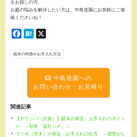
をお探しの方、
お庭の悩みを解決したい方は、中島造園にお気軽にご連
絡くださいね！
F
H
X
a
at
c
e
植木の特徴やお手入れ方法
e
n
b
a
中島造園への
o
お問い合わせ・お見積り
o
k
関連記事
【サワシバ（沢柴）】庭木の剪定・お手入れのポイン
ト ～別名「提灯シデ」～
ウツギ（空木）の剪定・お手入れの仕方 ～管理がし