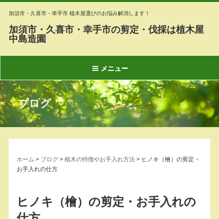
加須市・久喜市・幸手市 植木屋選びのお悩み解消します！
加須市・久喜市・幸手市の剪定・伐採は植木屋
中島造園
メニュー
ブログ
ホーム
>
ブログ
>
植木の特徴やお手入れ方法
>
ヒノキ（檜）の剪定・
お手入れの仕方
ヒノキ（檜）の剪定・お手入れの
仕方