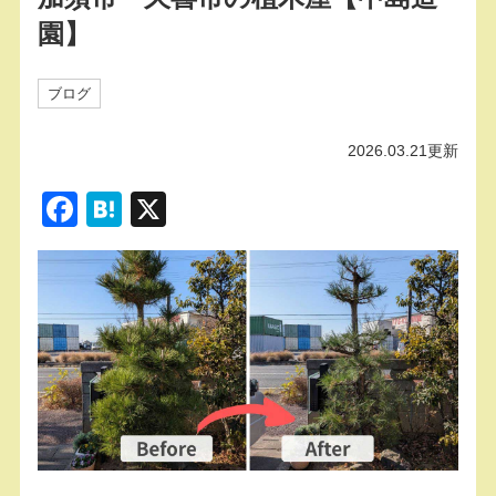
園】
ブログ
2026.03.21更新
F
H
X
a
at
c
e
e
n
b
a
o
o
k