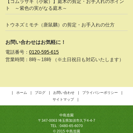
【コムラサキ（小紫）】庭木の剪定・お手入れのポイン
ト ～紫色の実がなる庭木～
トウネズミモチ（唐鼠黐）の剪定・お手入れの仕方
お問い合わせはお気軽に！
電話番号：
0120-595-615
営業時間：8時～18時 （※土日祝日も対応いたします）
ホーム
ブログ
お問い合わせ
プライバシーポリシー
サイトマップ
中島造園
〒347-0063 埼玉県加須市久下4-4-7
TEL : 0480-65-6070
© 2015 中島造園