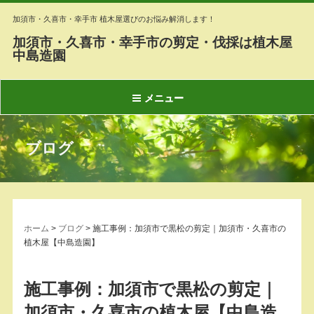
加須市・久喜市・幸手市 植木屋選びのお悩み解消します！
加須市・久喜市・幸手市の剪定・伐採は植木屋
中島造園
メニュー
ブログ
ホーム
>
ブログ
>
施工事例：加須市で黒松の剪定｜加須市・久喜市の
植木屋【中島造園】
施工事例：加須市で黒松の剪定｜
加須市・久喜市の植木屋【中島造