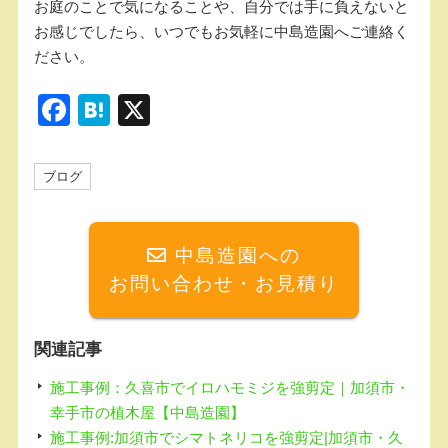
お庭のことで気になることや、自分では手に負えないと
お感じでしたら、いつでもお気軽に中島造園へご連絡く
ださい。
F
H
X
a
at
c
e
ブログ
e
n
b
a
中島造園への
o
お問い合わせ・お見積り
o
k
関連記事
施工事例：久喜市でイロハモミジを強剪定｜加須市・
幸手市の植木屋【中島造園】
施工事例:加須市でシマトネリコを強剪定|加須市・久