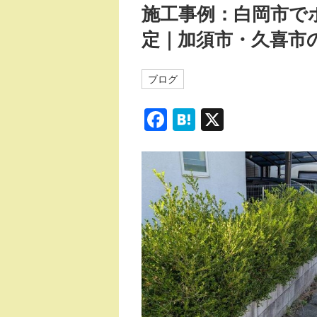
施工事例：白岡市で
定｜加須市・久喜市
ブログ
F
H
X
a
at
c
e
e
n
b
a
o
o
k