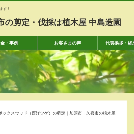
ます！
市の剪定・伐採は植木屋 中島造園
料金・事例
お客さまの声
代表挨拶・経
ボックスウッド（西洋ツゲ）の剪定｜加須市・久喜市の植木屋