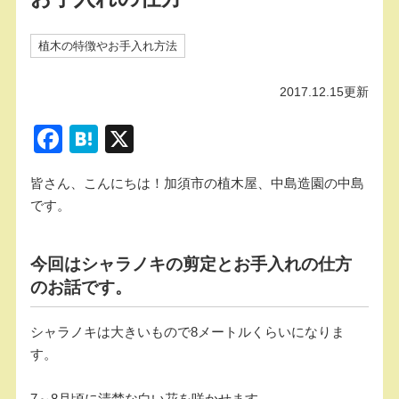
植木の特徴やお手入れ方法
2017.12.15更新
F
H
X
a
at
皆さん、こんにちは！加須市の植木屋、中島造園の中島
c
e
です。
e
n
b
a
今回はシャラノキの剪定とお手入れの仕方
o
のお話です。
o
k
シャラノキは大きいもので8メートルくらいになりま
す。
7～8月頃に清楚な白い花を咲かせます。