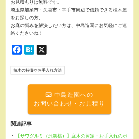
お見積もりは無料です。
埼玉県加須市・久喜市・幸手市周辺で信頼できる植木屋
をお探しの方、
お庭の悩みを解決したい方は、中島造園にお気軽にご連
絡くださいね！
F
H
X
a
at
c
e
植木の特徴やお手入れ方法
e
n
b
a
中島造園への
o
お問い合わせ・お見積り
o
k
関連記事
【サワグルミ（沢胡桃）】庭木の剪定・お手入れのポ