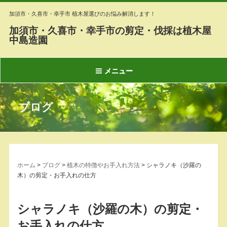
加須市・久喜市・幸手市 植木屋選びのお悩み解消します！
加須市・久喜市・幸手市の剪定・伐採は植木屋
中島造園
メニュー
ブログ
ホーム
>
ブログ
>
植木の特徴やお手入れ方法
>
シャラノキ（沙羅の
木）の剪定・お手入れの仕方
シャラノキ（沙羅の木）の剪定・
お手入れの仕方