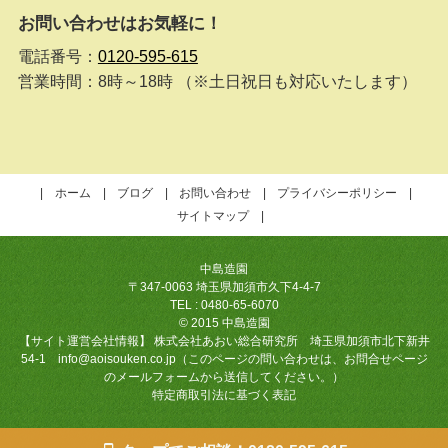
お問い合わせはお気軽に！
電話番号：
0120-595-615
営業時間：8時～18時 （※土日祝日も対応いたします）
ホーム
ブログ
お問い合わせ
プライバシーポリシー
サイトマップ
中島造園
〒347-0063 埼玉県加須市久下4-4-7
TEL : 0480-65-6070
© 2015 中島造園
【サイト運営会社情報】 株式会社あおい総合研究所 埼玉県加須市北下新井
54-1 info@aoisouken.co.jp（このページの問い合わせは、お問合せページ
のメールフォームから送信してください。）
特定商取引法に基づく表記