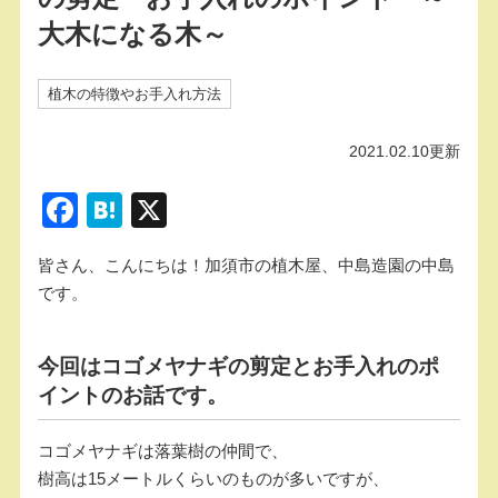
大木になる木～
植木の特徴やお手入れ方法
2021.02.10更新
F
H
X
a
at
皆さん、こんにちは！加須市の植木屋、中島造園の中島
c
e
です。
e
n
b
a
今回はコゴメヤナギの剪定とお手入れのポ
o
イントのお話です。
o
k
コゴメヤナギは落葉樹の仲間で、
樹高は15メートルくらいのものが多いですが、