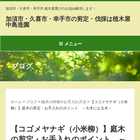
加須市・久喜市・幸手市 植木屋選びのお悩み解消します！
加須市・久喜市・幸手市の剪定・伐採は植木屋
中島造園
メニュー
ブログ
ホーム
>
ブログ
>
植木の特徴やお手入れ方法
>
【コゴメヤナギ（小米
柳）】庭木の剪定・お手入れのポイント ～大木になる木～
【コゴメヤナギ（小米柳）】庭木
の剪定・お手入れのポイント ～