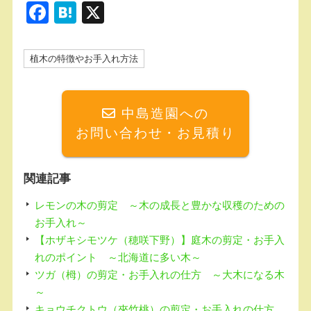
F
H
X
a
at
c
e
植木の特徴やお手入れ方法
e
n
b
a
中島造園への
o
お問い合わせ・お見積り
o
k
関連記事
レモンの木の剪定 ～木の成長と豊かな収穫のための
お手入れ～
【ホザキシモツケ（穂咲下野）】庭木の剪定・お手入
れのポイント ～北海道に多い木～
ツガ（栂）の剪定・お手入れの仕方 ～大木になる木
～
キョウチクトウ（夾竹桃）の剪定・お手入れの仕方