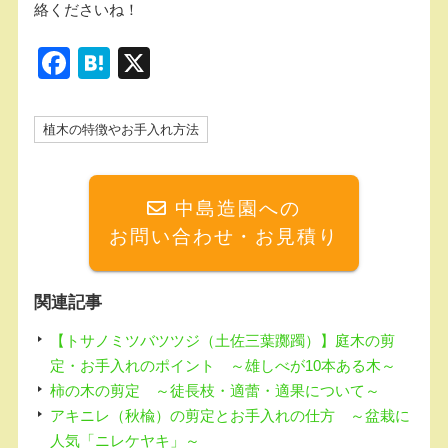
絡くださいね！
F
H
X
a
at
c
e
植木の特徴やお手入れ方法
e
n
b
a
中島造園への
o
お問い合わせ・お見積り
o
k
関連記事
【トサノミツバツツジ（土佐三葉躑躅）】庭木の剪
定・お手入れのポイント ～雄しべが10本ある木～
柿の木の剪定 ～徒長枝・適蕾・適果について～
アキニレ（秋楡）の剪定とお手入れの仕方 ～盆栽に
人気「ニレケヤキ」～