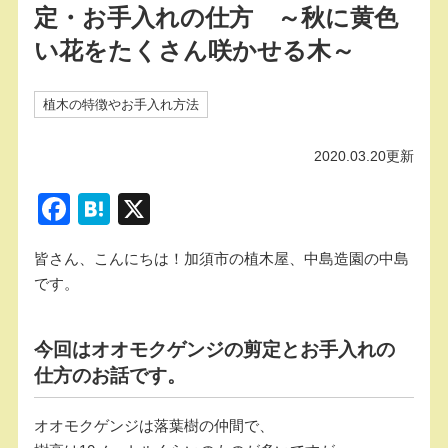
定・お手入れの仕方 ～秋に黄色
い花をたくさん咲かせる木～
植木の特徴やお手入れ方法
2020.03.20更新
F
H
X
a
at
皆さん、こんにちは！加須市の植木屋、中島造園の中島
c
e
です。
e
n
b
a
今回はオオモクゲンジの剪定とお手入れの
o
仕方のお話です。
o
k
オオモクゲンジは落葉樹の仲間で、