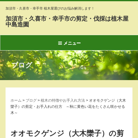
加須市・久喜市・幸手市 植木屋選びのお悩み解消します！
加須市・久喜市・幸手市の剪定・伐採は植木屋
中島造園
メニュー
ブログ
ホーム
>
ブログ
>
植木の特徴やお手入れ方法
>
オオモクゲンジ（大木
欒子）の剪定・お手入れの仕方 ～秋に黄色い花をたくさん咲かせる
木～
オオモクゲンジ（大木欒子）の剪