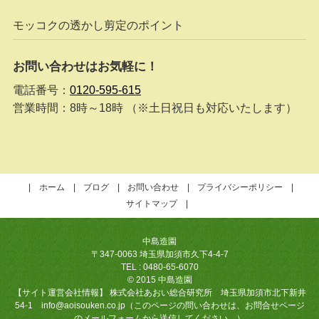
モッコクの透かし剪定のポイント
お問い合わせはお気軽に！
電話番号：
0120-595-615
営業時間：8時～18時 （※土日祝日も対応いたします）
ホーム
ブログ
お問い合わせ
プライバシーポリシー
サイトマップ
中島造園
〒347-0063 埼玉県加須市久下4-4-7
TEL : 0480-65-6070
© 2015 中島造園
【サイト運営会社情報】 株式会社あおい総合研究所 埼玉県加須市北下新井
54-1 info@aoisouken.co.jp（このページの問い合わせは、お問合せページ
のメールフォームから送信してください。）