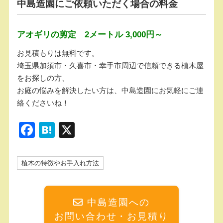
中島造園にご依頼いただく場合の料金
アオギリの剪定 2メートル 3,000円～
お見積もりは無料です。
埼玉県加須市・久喜市・幸手市周辺で信頼できる植木屋
をお探しの方、
お庭の悩みを解決したい方は、中島造園にお気軽にご連
絡くださいね！
F
H
X
a
at
c
e
植木の特徴やお手入れ方法
e
n
b
a
中島造園への
o
お問い合わせ・お見積り