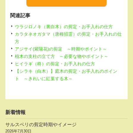
o
k
関連記事
ウラジロノキ（裏白木）の剪定・お手入れの仕方
カラタネオガタマ（唐種招霊）の剪定・お手入れの仕
方
アジサイ(紫陽花)の剪定 ～時期やポイント～
植木の支柱の立て方 ～必要な物やポイント～
ヒイラギ（柊）の剪定・お手入れの仕方
【シラキ（白木）】庭木の剪定・お手入れのポイン
ト ～きれいに紅葉する木～
新着情報
サルスベリの剪定時期やイメージ
2026年7月30日