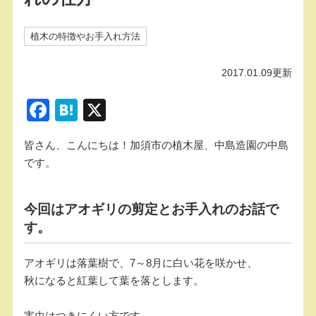
植木の特徴やお手入れ方法
2017.01.09更新
F
H
X
a
at
皆さん、こんにちは！加須市の植木屋、中島造園の中島
c
e
です。
e
n
b
a
今回はアオギリの剪定とお手入れのお話で
o
す。
o
k
アオギリは落葉樹で、7～8月に白い花を咲かせ、
秋になると紅葉して葉を落とします。
害虫はつきにくい方です。