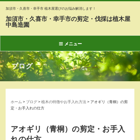
加須市・久喜市・幸手市 植木屋選びのお悩み解消します！
加須市・久喜市・幸手市の剪定・伐採は植木屋
中島造園
メニュー
ブログ
ホーム
>
ブログ
>
植木の特徴やお手入れ方法
>
アオギリ（青桐）の剪
定・お手入れの仕方
アオギリ（青桐）の剪定・お手入
れの仕方