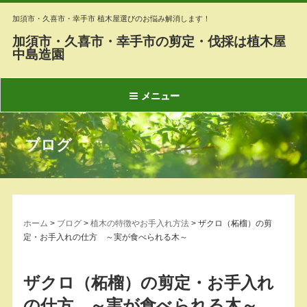
加須市・久喜市・幸手市 植木屋選びのお悩み解消します！
加須市・久喜市・幸手市の剪定・伐採は植木屋
中島造園
メニュー
ブログ
ホーム
>
ブログ
>
植木の特徴やお手入れ方法
>
ザクロ（柘榴）の剪
定・お手入れの仕方 ～実が食べられる木～
ザクロ（柘榴）の剪定・お手入れ
の仕方 ～実が食べられる木～