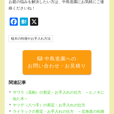
お庭の悩みを解決したい方は、中島造園にお気軽にご連
絡くださいね！
F
H
X
a
at
c
e
植木の特徴やお手入れ方法
e
n
b
a
中島造園への
o
お問い合わせ・お見積り
o
k
関連記事
サワラ（花柏）の剪定・お手入れの仕方 ～ヒノキに
似た木～
ヤツデ（八つ手）の剪定・お手入れの仕方
ライラックの剪定・お手入れの仕方 ～北海道の街路