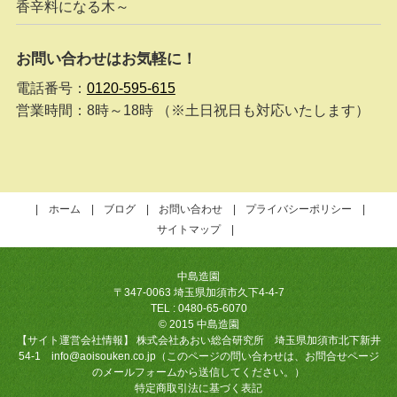
香辛料になる木～
お問い合わせはお気軽に！
電話番号：
0120-595-615
営業時間：8時～18時 （※土日祝日も対応いたします）
ホーム
ブログ
お問い合わせ
プライバシーポリシー
サイトマップ
中島造園
〒347-0063 埼玉県加須市久下4-4-7
TEL : 0480-65-6070
© 2015 中島造園
【サイト運営会社情報】 株式会社あおい総合研究所 埼玉県加須市北下新井
54-1 info@aoisouken.co.jp（このページの問い合わせは、お問合せページ
のメールフォームから送信してください。）
特定商取引法に基づく表記