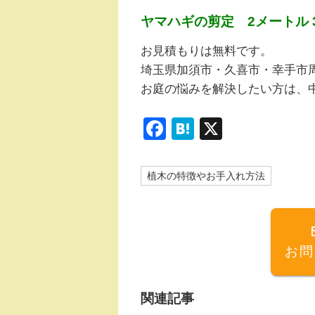
ヤマハギの剪定 2メートル 3
お見積もりは無料です。
埼玉県加須市・久喜市・幸手市
お庭の悩みを解決したい方は、
F
H
X
a
at
c
e
植木の特徴やお手入れ方法
e
n
b
a
o
お問
o
k
関連記事