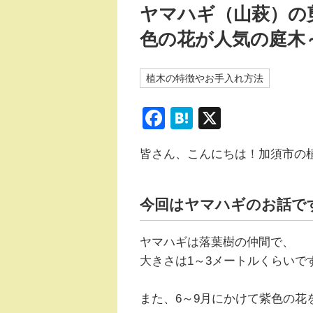
ヤマハギ（山萩）の
色の花が人気の庭木
植木の特徴やお手入れ方法
F
H
X
a
at
皆さん、こんにちは！加須市の
c
e
e
n
b
a
今回はヤマハギのお話で
o
ヤマハギは落葉樹の仲間で、
o
大きさは1～3メートルくらいで
k
また、6～9月にかけて紫色の花