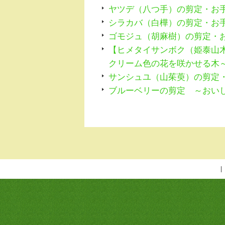
ヤツデ（八つ手）の剪定・お
シラカバ（白樺）の剪定・お
ゴモジュ（胡麻樹）の剪定・
【ヒメタイサンボク（姫泰山
クリーム色の花を咲かせる
サンシュユ（山茱萸）の剪定
ブルーベリーの剪定 ～おい