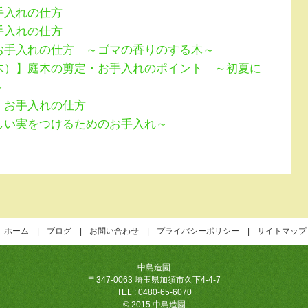
手入れの仕方
手入れの仕方
お手入れの仕方 ～ゴマの香りのする木～
木）】庭木の剪定・お手入れのポイント ～初夏に
木～
・お手入れの仕方
しい実をつけるためのお手入れ～
ホーム
ブログ
お問い合わせ
プライバシーポリシー
サイトマップ
中島造園
〒347-0063 埼玉県加須市久下4-4-7
TEL : 0480-65-6070
© 2015 中島造園