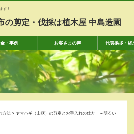
ます！
市の剪定・伐採は植木屋 中島造園
料金・事例
お客さまの声
代表挨拶・経
れ方法
>
ヤマハギ（山萩）の剪定とお手入れの仕方 ～明るい