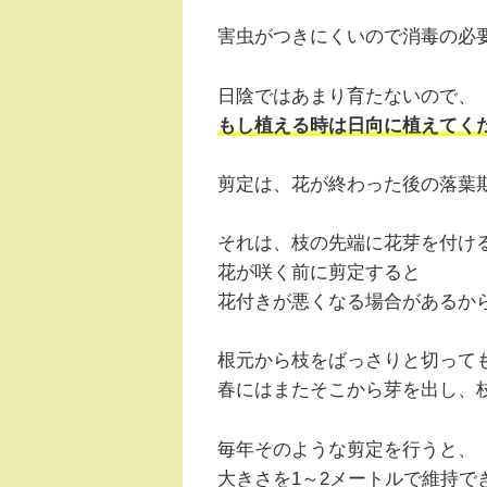
害虫がつきにくいので消毒の必
日陰ではあまり育たないので、
もし植える時は日向に植えてく
剪定は、花が終わった後の落葉
それは、枝の先端に花芽を付け
花が咲く前に剪定すると
花付きが悪くなる場合があるか
根元から枝をばっさりと切って
春にはまたそこから芽を出し、
毎年そのような剪定を行うと、
大きさを1～2メートルで維持で