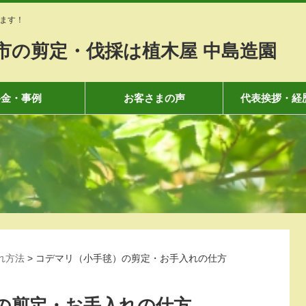
ます！
市の剪定・伐採は植木屋 中島造園
料金・事例
お客さまの声
代表挨拶・経
れ方法
>
コデマリ（小手毬）の剪定・お手入れの仕方
の剪定・お手入れの仕方