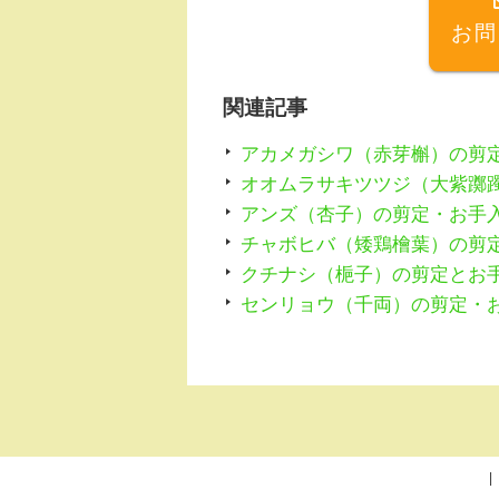
o
お問
o
k
関連記事
アカメガシワ（赤芽槲）の剪
オオムラサキツツジ（大紫躑
アンズ（杏子）の剪定・お手
チャボヒバ（矮鶏檜葉）の剪
クチナシ（梔子）の剪定とお
センリョウ（千両）の剪定・