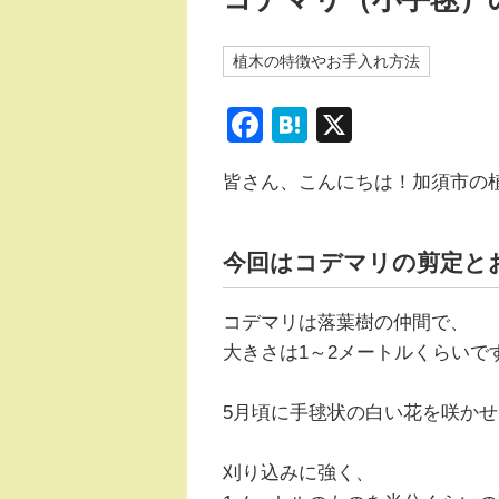
植木の特徴やお手入れ方法
F
H
X
a
at
皆さん、こんにちは！加須市の
c
e
e
n
b
a
今回はコデマリの剪定と
o
コデマリは落葉樹の仲間で、
o
大きさは1～2メートルくらいで
k
5月頃に手毬状の白い花を咲か
刈り込みに強く、