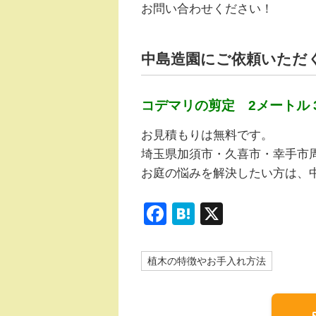
お問い合わせください！
中島造園にご依頼いただ
コデマリの剪定 2メートル 3
お見積もりは無料です。
埼玉県加須市・久喜市・幸手市
お庭の悩みを解決したい方は、
F
H
X
a
at
c
e
植木の特徴やお手入れ方法
e
n
b
a