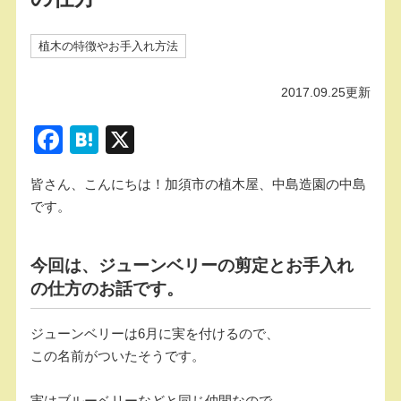
植木の特徴やお手入れ方法
2017.09.25更新
F
H
X
a
at
皆さん、こんにちは！加須市の植木屋、中島造園の中島
c
e
です。
e
n
b
a
今回は、ジューンベリーの剪定とお手入れ
o
の仕方のお話です。
o
k
ジューンベリーは6月に実を付けるので、
この名前がついたそうです。
実はブルーベリーなどと同じ仲間なので、