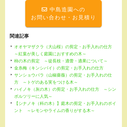
b
a
中島造園への
o
お問い合わせ・お見積り
o
k
関連記事
オオヤマザクラ（大山桜）の剪定・お手入れの仕方
～紅葉が美しく庭園におすすめの木～
柿の木の剪定 ～徒長枝・適蕾・適果について～
金糸梅（キンシバイ）の剪定・お手入れの仕方
サンショウバラ（山椒薔薇）の剪定・お手入れの仕
方 ～トゲのある実をつける木～
ハイノキ（灰の木）の剪定・お手入れの仕方 ～シン
ボルツリーに人気～
【シナノキ（科の木）】庭木の剪定・お手入れのポイ
ント ～レモンやライムの香りがする木～