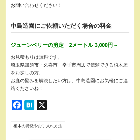
お問い合わせください！
中島造園にご依頼いただく場合の料金
ジューンベリーの剪定 2メートル 3,000円～
お見積もりは無料です。
埼玉県加須市・久喜市・幸手市周辺で信頼できる植木屋
をお探しの方、
お庭の悩みを解決したい方は、中島造園にお気軽にご連
絡くださいね！
F
H
X
a
at
c
e
植木の特徴やお手入れ方法
e
n