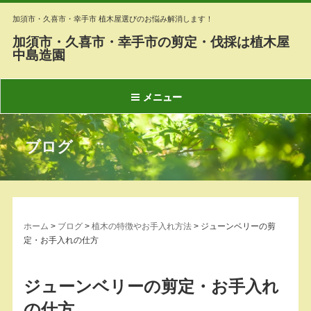
加須市・久喜市・幸手市 植木屋選びのお悩み解消します！
加須市・久喜市・幸手市の剪定・伐採は植木屋
中島造園
メニュー
ブログ
ホーム
>
ブログ
>
植木の特徴やお手入れ方法
>
ジューンベリーの剪
定・お手入れの仕方
ジューンベリーの剪定・お手入れ
の仕方