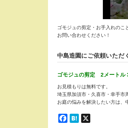
ゴモジュの剪定・お手入れのこ
お問い合わせください！
中島造園にご依頼いただ
ゴモジュの剪定 2メートル 3
お見積もりは無料です。
埼玉県加須市・久喜市・幸手市
お庭の悩みを解決したい方は、
F
H
X
a
at