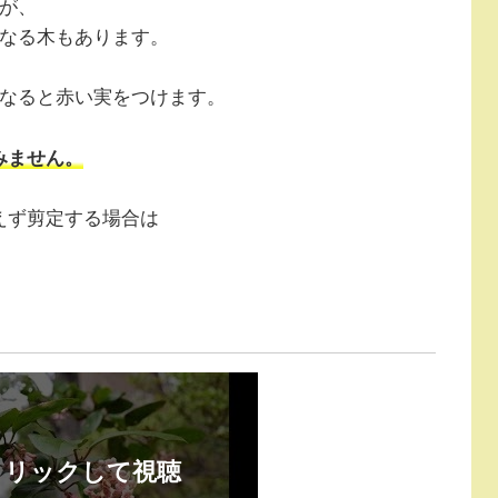
が、
になる木もあります。
になると赤い実をつけます。
みません。
えず剪定する場合は