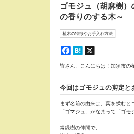
ゴモジュ（胡麻樹）
の香りのする木～
植木の特徴やお手入れ方法
F
H
X
a
at
皆さん、こんにちは！加須市の
c
e
e
n
b
a
今回はゴモジュの剪定と
o
まず名前の由来は、葉を揉むと
o
「ゴマジュ」がなまって「ゴモ
k
常緑樹の仲間で、