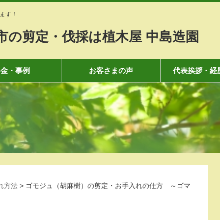
ます！
市の剪定・伐採は植木屋 中島造園
料金・事例
お客さまの声
代表挨拶・経
れ方法
>
ゴモジュ（胡麻樹）の剪定・お手入れの仕方 ～ゴマ