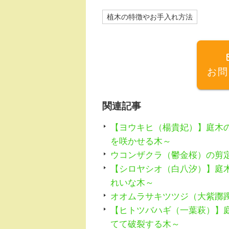
c
e
植木の特徴やお手入れ方法
e
n
b
a
o
お問
o
k
関連記事
【ヨウキヒ（楊貴妃）】庭木
を咲かせる木～
ウコンザクラ（鬱金桜）の剪
【シロヤシオ（白八汐）】庭
れいな木～
オオムラサキツツジ（大紫躑
【ヒトツバハギ（一葉萩）】
てて破裂する木～