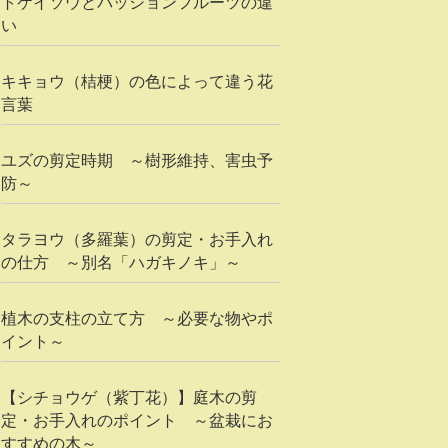
トケイソウとパッションフルーツの違
い
キキョウ（桔梗）の色によって違う花
言葉
ユズの剪定時期 ～樹形維持、害虫予
防～
タラヨウ（多羅葉）の剪定・お手入れ
の仕方 ～別名「ハガキノキ」～
植木の支柱の立て方 ～必要な物やポ
イント～
【シチョウゲ（紫丁花）】庭木の剪
定・お手入れのポイント ～盆栽にお
すすめの木～